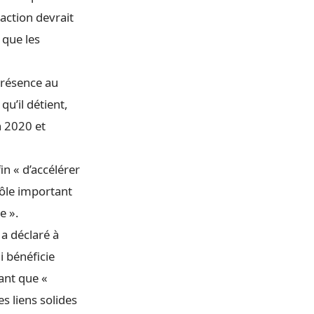
action devrait
 que les
présence au
qu’il détient,
n 2020 et
n « d’accélérer
rôle important
e ».
 a déclaré à
i bénéficie
nant que «
es liens solides