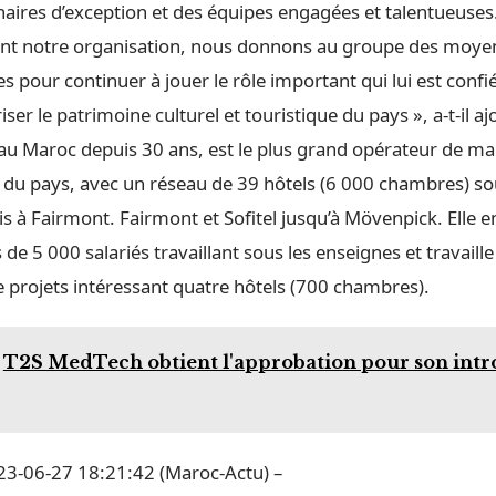
naires d’exception et des équipes engagées et talentueuses
sant notre organisation, nous donnons au groupe des moye
 pour continuer à jouer le rôle important qui lui est confi
ser le patrimoine culturel et touristique du pays », a-t-il aj
 au Maroc depuis 30 ans, est le plus grand opérateur de m
s du pays, avec un réseau de 39 hôtels (6 000 chambres) so
is à Fairmont. Fairmont et Sofitel jusqu’à Mövenpick. Elle 
de 5 000 salariés travaillant sous les enseignes et travaill
de projets intéressant quatre hôtels (700 chambres).
T2S MedTech obtient l'approbation pour son int
3-06-27 18:21:42 (Maroc-Actu) –