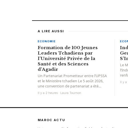
A LIRE AUSSI
ECONOMIE
ECO
Formation de 100 Jeunes
Ind
Leaders Tchadiens par
Gen
l’Université Privée de la
S’I
Santé et des Sciences
Le M
d’Agadir
l’In
renf
Un Partenariat Prometteur entre l’UPSSA
inco
et le Ministère tchadien Le 5 août 2026,
Il y 
et...
une convention de partenariat a été
signée entre l’Université...
Il y a 2 heures · Laura Tournon
MAROC ACTU