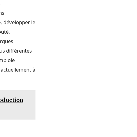
.
ns
é, développer le
outé.
arques
us différentes
emploie
e actuellement à
roduction