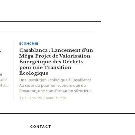
ECONOMIE
:
Casablanca : Lancement d’un
Méga-Projet de Valorisation
Énergétique des Déchets
pour une Transition
Écologique
ie
ille
Une Révolution Écologique à Casablanca
jeux
Au cœur du poumon économique du
Royaume, une transformation silencieuse
mais décisive s’amorce pour réinventer
Il y a 15 heures · Laura Tournon
l’horizon environnemental...
CONTACT