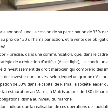
 a annoncé lundi la cession de sa participation de 33% dans
au prix de 130 dirhams par action, et la vente des obligat
hé. .
cor » précise, dans une communication, que, dans le cadre
atégie de « réduction d’actifs » (Asset light), il a conclu un
été d’investissement de droit marocain qui comprend des in
 et des investisseurs privés, selon lequel un groupe d’Accor
ipation de 33% dans le capital de Risma, la société leader d
 de la restauration au Maroc, à Motris au prix de 130 dirhams
obligations Risma au niveau du marché.
on indique que la réalisation de ces opérations de liquida