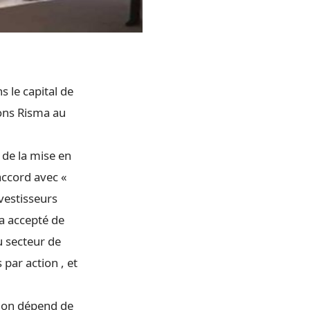
 le capital de
ions Risma au
 de la mise en
 accord avec «
vestisseurs
 a accepté de
u secteur de
 par action , et
tion dépend de