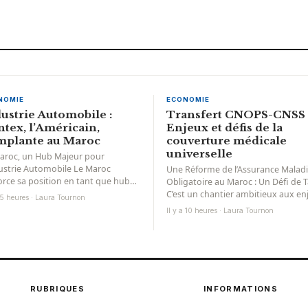
NOMIE
ECONOMIE
ustrie Automobile :
Transfert CNOPS-CNSS 
tex, l’Américain,
Enjeux et défis de la
mplante au Maroc
couverture médicale
universelle
aroc, un Hub Majeur pour
dustrie Automobile Le Maroc
Une Réforme de l’Assurance Malad
orce sa position en tant que hub
Obligatoire au Maroc : Un Défi de Ta
ntournable pour la sous-traitance
C’est un chantier ambitieux aux en
a 5 heures · Laura Tournon
considérables. Le gouvernement...
Il y a 10 heures · Laura Tournon
RUBRIQUES
INFORMATIONS