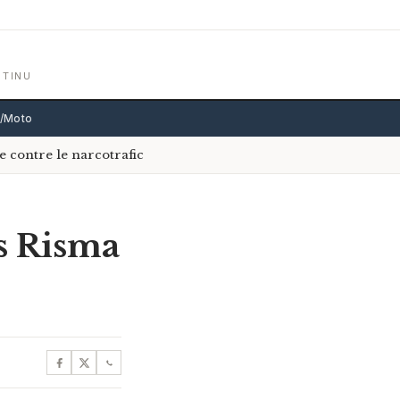
NTINU
o/Moto
 contre le narcotrafic
ns Risma