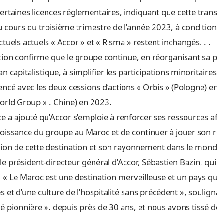
certaines licences réglementaires, indiquant que cette trans
au cours du troisième trimestre de l’année 2023, à condition
tuels actuels « Accor » et « Risma » restent inchangés. . .
on confirme que le groupe continue, en réorganisant sa 
n capitalistique, à simplifier les participations minoritaires 
ncé avec les deux cessions d’actions « Orbis » (Pologne) e
orld Group » . Chine) en 2023.
a ajouté qu’Accor s’emploie à renforcer ses ressources afi
roissance du groupe au Maroc et de continuer à jouer son 
ion de cette destination et son rayonnement dans le mond
 le président-directeur général d’Accor, Sébastien Bazin, qui
: « Le Maroc est une destination merveilleuse et un pays qu
s et d’une culture de l’hospitalité sans précédent », soulig
été pionnière ». depuis près de 30 ans, et nous avons tissé d