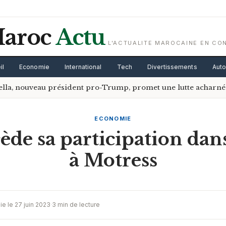
aroc
Actu
L'ACTUALITE MAROCAINE EN CO
il
Economie
International
Tech
Divertissements
Aut
ella, nouveau président pro-Trump, promet une lutte acharnée
ECONOMIE
ède sa participation da
à Motress
ie le 27 juin 2023
·
3 min de lecture