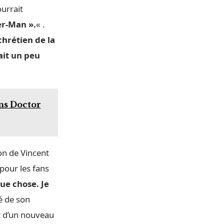
ourrait
er-Man ».
« .
chrétien de la
ait un peu
ns Doctor
ion de Vincent
pour les fans
que chose. Je
é de son
t d’un nouveau