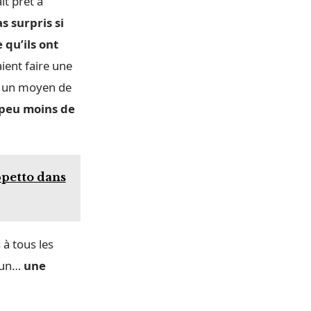
t prêt à
s surpris si
 qu’ils ont
aient faire une
nt un moyen de
n peu moins de
ppetto dans
à tous les
 un…
une