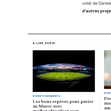
volet de Darede
d’autres proje
A LIRE AUSSI
DIV
DIVERTISSEMENTS
Pou
Les bons repères pour parier
mar
au Maroc avec
ama
melbet.africafoot.com