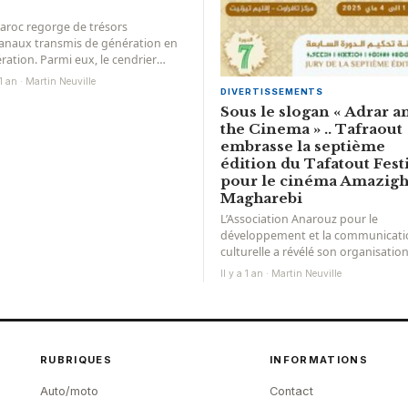
aroc regorge de trésors
sanaux transmis de génération en
ration. Parmi eux, le cendrier
cain attire par son authenticité et
 1 an · Martin Neuville
DIVERTISSEMENTS
Sous le slogan « Adrar a
the Cinema » .. Tafraout
embrasse la septième
édition du Tafatout Fest
pour le cinéma Amazigh
Magharebi
L’Association Anarouz pour le
développement et la communicati
culturelle a révélé son organisatio
pour la septième session du Festiv
Il y a 1 an · Martin Neuville
Tafiaout pour...
RUBRIQUES
INFORMATIONS
Auto/moto
Contact