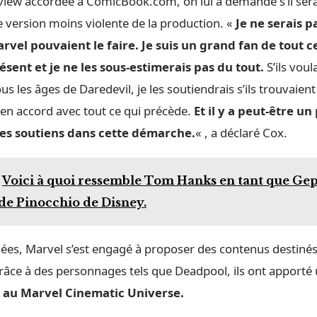
view accordée à ComicBook.com, on lui a demandé s’il serai
e version moins violente de la production. «
Je ne serais pa
rvel pouvaient le faire. Je suis un grand fan de tout ce
résent et je ne les sous-estimerais pas du tout.
S’ils voul
us les âges de Daredevil, je les soutiendrais s’ils trouvaie
it en accord avec tout ce qui précède.
Et il y a peut-être u
 les soutiens dans cette démarche.
« , a déclaré Cox.
Voici à quoi ressemble Tom Hanks en tant que Ge
de Pinocchio de Disney.
ées, Marvel s’est engagé à proposer des contenus destinés 
grâce à des personnages tels que Deadpool, ils ont apporté
 au Marvel Cinematic Universe.