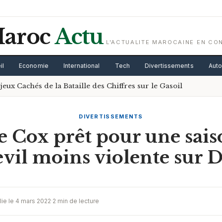
aroc
Actu
L'ACTUALITE MAROCAINE EN CO
il
Economie
International
Tech
Divertissements
Aut
ux Cachés de la Bataille des Chiffres sur le Gasoil
DIVERTISSEMENTS
e Cox prêt pour une sais
vil moins violente sur D
lie le 4 mars 2022
·
2 min de lecture