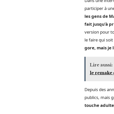
Dans une inter
participer à un
les gens de Ma
fait jusqu’à p
version pour to
le faire qui so
gore, mais je
Lire aussi:
le remake 
Depuis des ann
publics, mais 
touche adulte