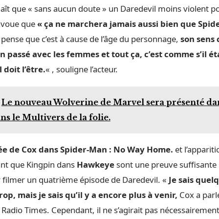
naît que « sans aucun doute » un Daredevil moins violent p
 avoue que
« ça ne marchera jamais aussi bien que Spid
 Je pense que c’est à cause de l’âge du personnage,
son sens 
on passé avec les femmes et tout ça, c’est comme s’il ét
 doit l’être.
« , souligne l’acteur.
Le nouveau Wolverine de Marvel sera présenté da
s le Multivers de la folie.
ée de Cox dans Spider-Man : No Way Home.
et l’apparit
ant que Kingpin dans
Hawkeye
sont une preuve suffisante 
 filmer un quatrième épisode de Daredevil. «
Je sais quel
rop, mais je sais qu’il y a encore plus à venir,
Cox a parl
Radio Times. Cependant, il ne s’agirait pas nécessairemen