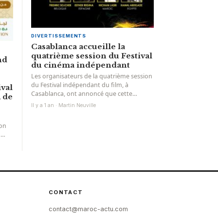
DIVERTISSEMENTS
Casablanca accueille la
quatrième session du Festival
nd
du cinéma indépendant
Les organisateurs de la quatrième session
du Festival indépendant du film, à
ival
Casablanca, ont annoncé que cette
 de
démonstration artistique, organisée par
Il y a 1 an · Martin Neuville
la...
on
n
al de
CONTACT
contact@maroc-actu.com