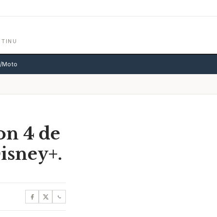
NTINU
o/Moto
on 4 de
isney+.