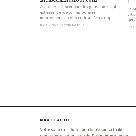
?
Avant de se lancer dans les paris sportifs, il
Le M
est essentiel d’avoir les bonnes
arti
informations au bon endroit. Beaucoup
géné
de joueurs marocains...
maro
Il y a 8 mois · Martin Neuville
Il y a
sa...
MAROC ACTU
Votre source d'information fiable sur l'actualite
marocaine et internationale. Politique, economie,