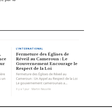
L'INTERNATIONAL
,
Fermeture des Églises de
nce
Réveil au Cameroun : Le
sur
Gouvernement Encourage le
Respect de la Loi
ière
Fermeture des Églises de Réveil au
s un
Cameroun : Un Appel au Respect de la Loi
Le gouvernement camerounais a
récemment pris la...
Il y a 1 jour · Martin Neuville