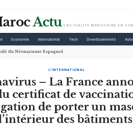
aroc
Actu
L'ACTUALITE MAROCAINE EN CO
il
Economie
International
Tech
Divertissements
Aut
voilé du Néonazisme Espagnol
L'INTERNATIONAL
avirus – La France anno
du certificat de vaccinati
ligation de porter un mas
l’intérieur des bâtiments