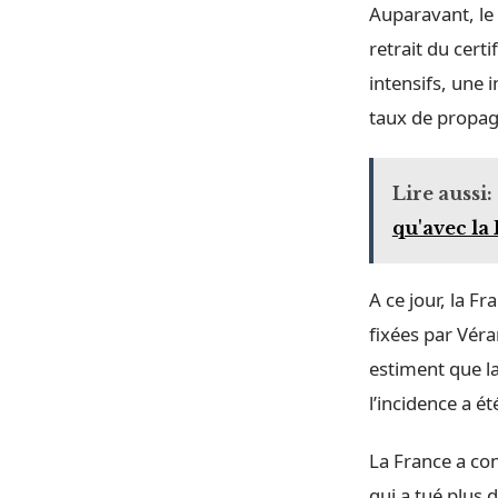
Auparavant, le 
retrait du cert
intensifs, une
taux de propaga
Lire aussi:
qu'avec la
A ce jour, la F
fixées par Véra
estiment que la
l’incidence a é
La France a con
qui a tué plus 