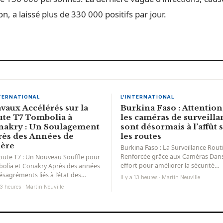
n, a laissé plus de 330 000 positifs par jour.
NTERNATIONAL
L'INTERNATIONAL
vaux Accélérés sur la
Burkina Faso : Attention
te T7 Tombolia à
les caméras de surveilla
nakry : Un Soulagement
sont désormais à l’affût 
ès des Années de
les routes
lère
Burkina Faso : La Surveillance Rout
Renforcée grâce aux Caméras Dan
oute T7 : Un Nouveau Souffle pour
effort pour améliorer la sécurité
olia et Conakry Après des années
routière, le Burkina Faso met...
ésagréments liés à l’état des
Il y a 13 heures · Martin Neuville
structures, la...
a 3 heures · Martin Neuville