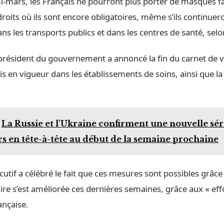
mi-mars, les Français ne pourront plus porter de masques f
roits où ils sont encore obligatoires, même s’ils continuer
ans les transports publics et dans les centres de santé, sel
e président du gouvernement a annoncé la fin du carnet de v
is en vigueur dans les établissements de soins, ainsi que la
La Russie et l'Ukraine confirment une nouvelle sér
s en tête-à-tête au début de la semaine prochaine
écutif a célébré le fait que ces mesures sont possibles grâce 
aire s’est améliorée ces dernières semaines, grâce aux « effo
ançaise.