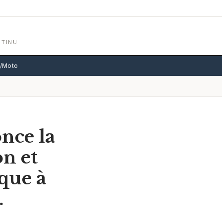
NTINU
o/Moto
nce la
on et
que à
.