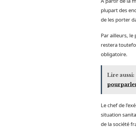
À partir de la 
plupart des end
de les porter d
Par ailleurs, l
restera toutefo
obligatoire.
Lire aussi:
pourparler
Le chef de l’ex
situation sanit
de la société fr