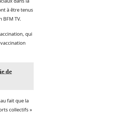
aciaux dans la
ont à être tenus
on BFM TV.
accination, qui
 vaccination
ie de
au fait que la
rts collectifs »