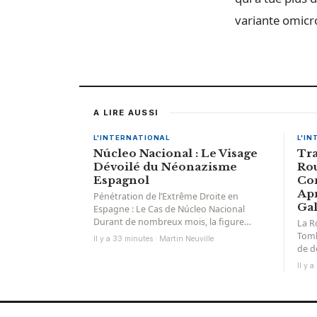
variante omicro
A LIRE AUSSI
L'INTERNATIONAL
L'I
Núcleo Nacional : Le Visage
Tra
Dévoilé du Néonazisme
Rou
Espagnol
Co
Apr
Pénétration de l’Extrême Droite en
Ga
Espagne : Le Cas de Núcleo Nacional
Durant de nombreux mois, la figure
La R
emblématique du Núcleo Nacional...
Tomb
Il y a 33 minutes · Martin Neuville
de d
infra
Il y 