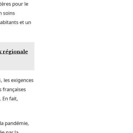
tères pour le
n soins
abitants et un
x régionale
, les exigences
s françaises
 En fait,
 la pandémie,
ée par la