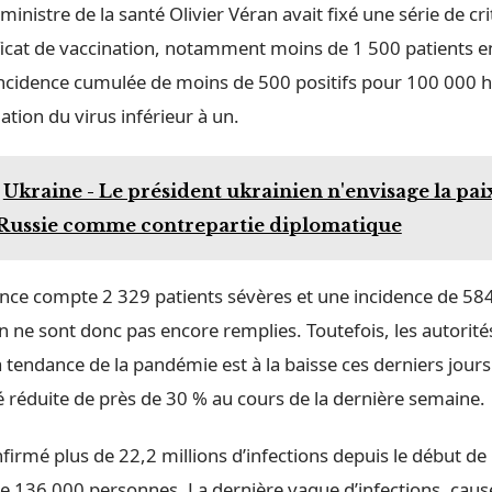
ministre de la santé Olivier Véran avait fixé une série de cri
ificat de vaccination, notamment moins de 1 500 patients e
 incidence cumulée de moins de 500 positifs pour 100 000 h
tion du virus inférieur à un.
Ukraine - Le président ukrainien n'envisage la pai
 Russie comme contrepartie diplomatique
rance compte 2 329 patients sévères et une incidence de 584
n ne sont donc pas encore remplies. Toutefois, les autorité
 tendance de la pandémie est à la baisse ces derniers jours.
té réduite de près de 30 % au cours de la dernière semaine.
firmé plus de 22,2 millions d’infections depuis le début de
de 136 000 personnes. La dernière vague d’infections, caus