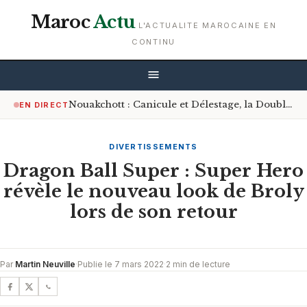
Maroc
Actu
L'ACTUALITE MAROCAINE EN
CONTINU
Nouakchott : Canicule et Délestage, la Double Peine des Artisans et Commerçants
EN DIRECT
DIVERTISSEMENTS
Dragon Ball Super : Super Hero
révèle le nouveau look de Broly
lors de son retour
Par
Martin Neuville
·
Publie le 7 mars 2022
·
2 min de lecture