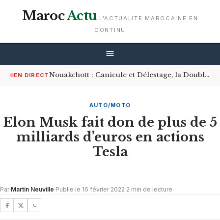
Maroc
Actu
L'ACTUALITE MAROCAINE EN
CONTINU
Nouakchott : Canicule et Délestage, la Double Peine des Artisans et Commerçants
EN DIRECT
AUTO/MOTO
Elon Musk fait don de plus de 5
milliards d’euros en actions
Tesla
Par
Martin Neuville
·
Publie le 16 février 2022
·
2 min de lecture