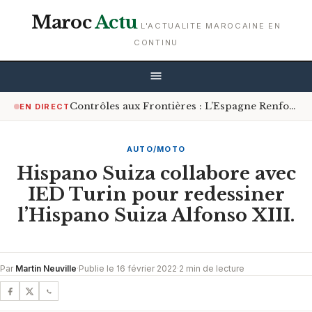
Maroc
Actu
L'ACTUALITE MAROCAINE EN
CONTINU
Contrôles aux Frontières : L’Espagne Renforce les Mesures pour les Voyageurs en Provenance d’Italie
EN DIRECT
AUTO/MOTO
Hispano Suiza collabore avec
IED Turin pour redessiner
l’Hispano Suiza Alfonso XIII.
Par
Martin Neuville
·
Publie le 16 février 2022
·
2 min de lecture