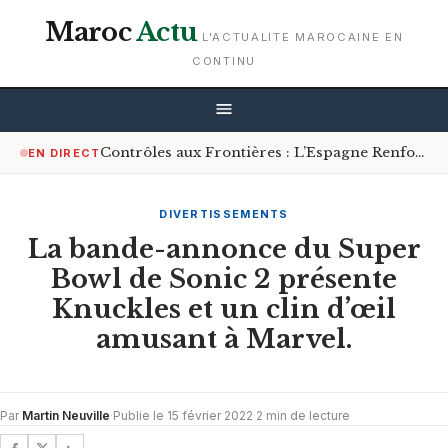
Maroc
Actu
L'ACTUALITE MAROCAINE EN
CONTINU
Contrôles aux Frontières : L’Espagne Renforce les Mesures pour les Voyageurs en Provenance d’Italie
EN DIRECT
DIVERTISSEMENTS
La bande-annonce du Super
Bowl de Sonic 2 présente
Knuckles et un clin d’œil
amusant à Marvel.
Par
Martin Neuville
·
Publie le 15 février 2022
·
2 min de lecture