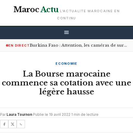
Maroc
Actu
L'ACTUALITE MAROCAINE EN
CONTINU
Burkina Faso : Attention, les caméras de surveillance sont désormais à l’affût sur les routes
EN DIRECT
ECONOMIE
La Bourse marocaine
commence sa cotation avec une
légère hausse
Par
Laura Tournon
·
Publie le 19 avril 2022
·
1 min de lecture