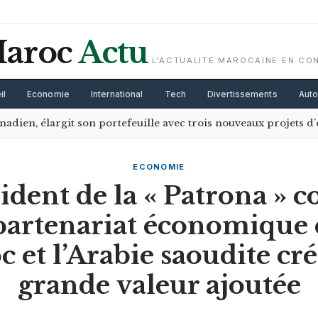
aroc
Actu
L'ACTUALITE MAROCAINE EN CO
il
Economie
International
Tech
Divertissements
Aut
nadien, élargit son portefeuille avec trois nouveaux projets 
ECONOMIE
ident de la « Patrona » 
partenariat économique 
 et l’Arabie saoudite cr
grande valeur ajoutée