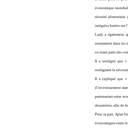
économique mondiale 
sécurité alimentaire
intégrées basées sur l
Laalj a également a
notamment dans les d
en tirant parti des c
Il a souligné que « 
soulignant la nécessit
Il a expliqué que « 
d’investissement maro
partenariats entre nos
douanières, afin de fa
Pour sa part, Ajlan b
économiques entre le