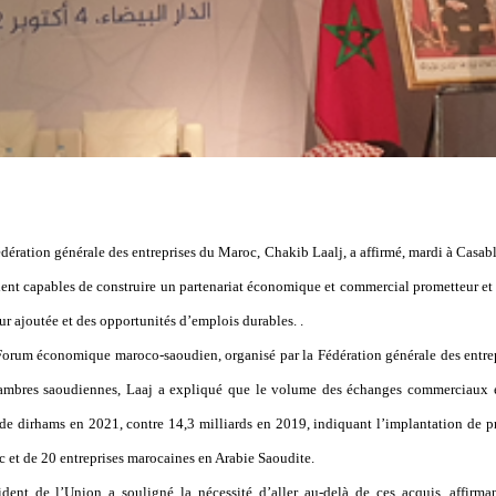
dération générale des entreprises du Maroc, Chakib Laalj, a affirmé, mardi à Casab
ient capables de construire un partenariat économique et commercial prometteur et 
ur ajoutée et des opportunités d’emplois durables. .
Forum économique maroco-saoudien, organisé par la Fédération générale des entre
hambres saoudiennes, Laaj a expliqué que le volume des échanges commerciaux e
 de dirhams en 2021, contre 14,3 milliards en 2019, indiquant l’implantation de pr
 et de 20 entreprises marocaines en Arabie Saoudite.
sident de l’Union a souligné la nécessité d’aller au-delà de ces acquis, affirma