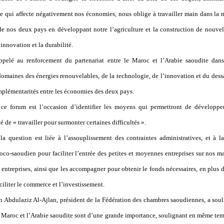
qui affecte négativement nos économies, nous oblige à travailler main dans la m
 de nos deux pays en développant notre l’agriculture et la construction de nouvel
’innovation et la durabilité.
ppelé au renforcement du partenariat entre le Maroc et l’Arabie saoudite dans
omaines des énergies renouvelables, de la technologie, de l’innovation et du dessa
omplémentarités entre les économies des deux pays.
ce forum est l’occasion d’identifier les moyens qui permettront de développer
é de « travailler pour surmonter certaines difficultés ».
la question est liée à l’assouplissement des contraintes administratives, et à l
co-saoudien pour faciliter l’entrée des petites et moyennes entreprises sur nos m
 entreprises, ainsi que les accompagner pour obtenir le fonds nécessaires, en plus d
ciliter le commerce et l’investissement.
in Abdulaziz Al-Ajlan, président de la Fédération des chambres saoudiennes, a soul
 Maroc et l’Arabie saoudite sont d’une grande importance, soulignant en même tem