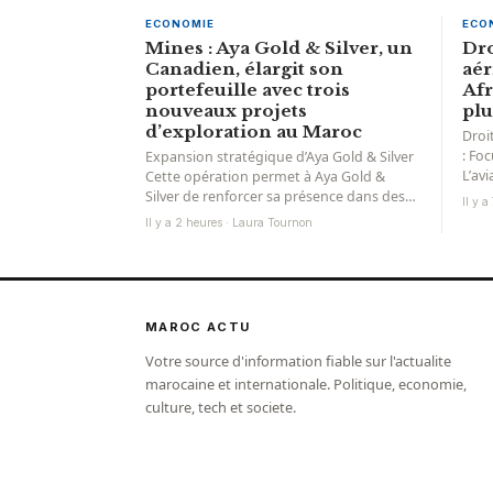
ECONOMIE
ECO
Mines : Aya Gold & Silver, un
Dro
Canadien, élargit son
aér
portefeuille avec trois
Afr
nouveaux projets
plu
d’exploration au Maroc
Droi
: Foc
Expansion stratégique d’Aya Gold & Silver
L’av
Cette opération permet à Aya Gold &
en c
Silver de renforcer sa présence dans des
Il y 
zones à...
Il y a 2 heures · Laura Tournon
MAROC ACTU
Votre source d'information fiable sur l'actualite
marocaine et internationale. Politique, economie,
culture, tech et societe.