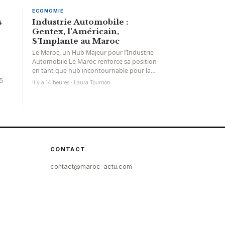
ECONOMIE
s
Industrie Automobile :
Gentex, l’Américain,
S’Implante au Maroc
Le Maroc, un Hub Majeur pour l’Industrie
Automobile Le Maroc renforce sa position
en tant que hub incontournable pour la
sous-traitance et...
 5
Il y a 14 heures · Laura Tournon
CONTACT
contact@maroc-actu.com