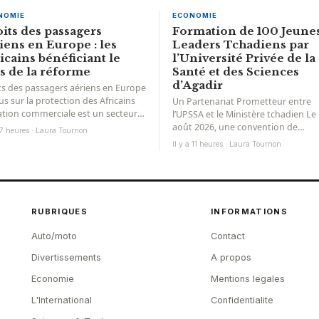
NOMIE
ECONOMIE
its des passagers
Formation de 100 Jeune
iens en Europe : les
Leaders Tchadiens par
icains bénéficiant le
l’Université Privée de la
s de la réforme
Santé et des Sciences
d’Agadir
ts des passagers aériens en Europe
us sur la protection des Africains
Un Partenariat Prometteur entre
iation commerciale est un secteur
l’UPSSA et le Ministère tchadien Le
onstante évolution, et...
août 2026, une convention de
a 7 heures · Laura Tournon
partenariat a été signée entre
Il y a 11 heures · Laura Tournon
l’Université...
RUBRIQUES
INFORMATIONS
Auto/moto
Contact
Divertissements
A propos
Economie
Mentions legales
L'International
Confidentialite