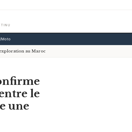
NTINU
o/Moto
d’exploration au Maroc
confirme
entre le
ée une