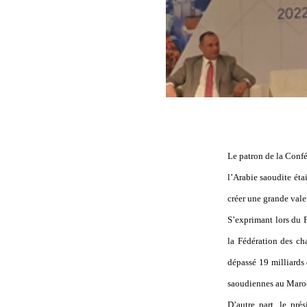
Le patron de la Confé
l’Arabie saoudite éta
créer une grande vale
S’exprimant lors du 
la Fédération des c
dépassé 19 milliards
saoudiennes au Maroc
D’autre part, le pré