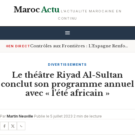
Maroc
Actu
L'ACTUALITE MAROCAINE EN
CONTINU
Contrôles aux Frontières : L’Espagne Renforce les Mesures pour les Voyageurs en Provenance d’Italie
EN DIRECT
DIVERTISSEMENTS
Le théâtre Riyad Al-Sultan
conclut son programme annuel
avec « l’été africain »
Par
Martin Neuville
·
Publie le 5 juillet 2023
·
2 min de lecture