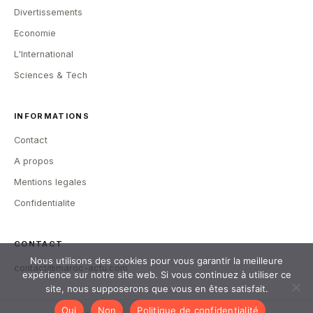
Divertissements
Economie
L'International
Sciences & Tech
INFORMATIONS
Contact
A propos
Mentions legales
Confidentialite
CONTACT
Nous utilisons des cookies pour vous garantir la meilleure
contact@maroc-actu.com
expérience sur notre site web. Si vous continuez à utiliser ce
site, nous supposerons que vous en êtes satisfait.
Oui
Non
Politique de confidentialité