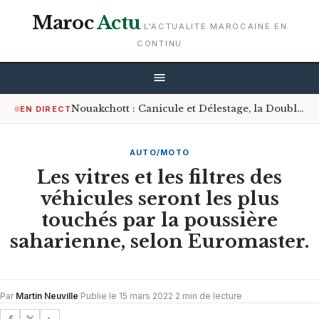
Maroc
Actu
L'ACTUALITE MAROCAINE EN
CONTINU
Nouakchott : Canicule et Délestage, la Double Peine des Artisans et Commerçants
EN DIRECT
AUTO/MOTO
Les vitres et les filtres des
véhicules seront les plus
touchés par la poussière
saharienne, selon Euromaster.
Par
Martin Neuville
·
Publie le 15 mars 2022
·
2 min de lecture