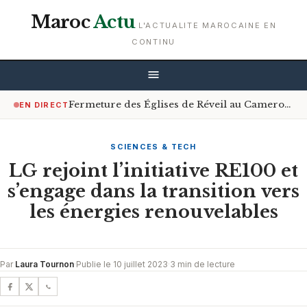
Maroc
Actu
L'ACTUALITE MAROCAINE EN
CONTINU
Fermeture des Églises de Réveil au Cameroun : Le Gouvernement Encourage le Respect de la Loi
EN DIRECT
SCIENCES & TECH
LG rejoint l’initiative RE100 et
s’engage dans la transition vers
les énergies renouvelables
Par
Laura Tournon
·
Publie le 10 juillet 2023
·
3 min de lecture