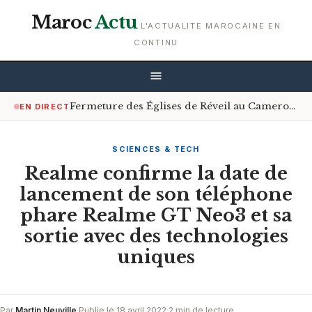
Maroc
Actu
L'ACTUALITE MAROCAINE EN
CONTINU
Fermeture des Églises de Réveil au Cameroun : Le Gouvernement Encourage le Respect de la Loi
EN DIRECT
SCIENCES & TECH
Realme confirme la date de
lancement de son téléphone
phare Realme GT Neo3 et sa
sortie avec des technologies
uniques
Par
Martin Neuville
·
Publie le 18 avril 2022
·
2 min de lecture