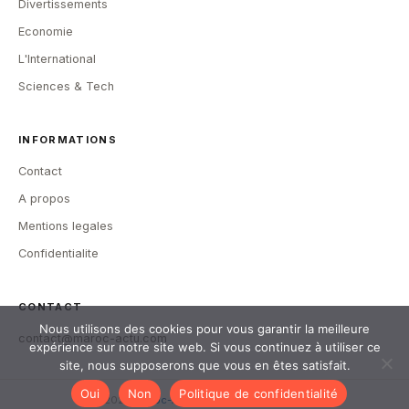
Divertissements
Economie
L'International
Sciences & Tech
INFORMATIONS
Contact
A propos
Mentions legales
Confidentialite
CONTACT
Nous utilisons des cookies pour vous garantir la meilleure
contact@maroc-actu.com
expérience sur notre site web. Si vous continuez à utiliser ce
site, nous supposerons que vous en êtes satisfait.
Oui
Non
Politique de confidentialité
© 2026
Maroc-Actu
— Tous droits reserves