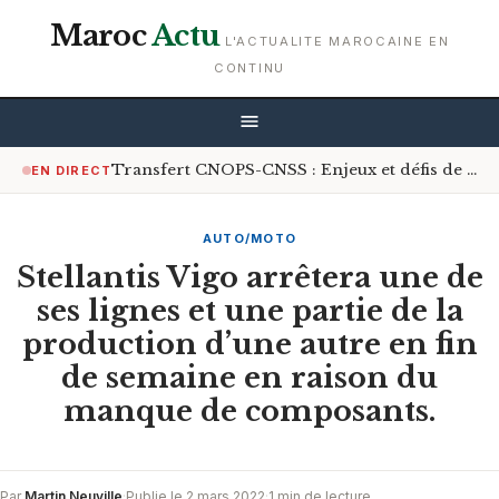
Maroc
Actu
L'ACTUALITE MAROCAINE EN
CONTINU
Transfert CNOPS-CNSS : Enjeux et défis de la couverture médicale universelle
EN DIRECT
AUTO/MOTO
Stellantis Vigo arrêtera une de
ses lignes et une partie de la
production d’une autre en fin
de semaine en raison du
manque de composants.
Par
Martin Neuville
·
Publie le 2 mars 2022
·
1 min de lecture