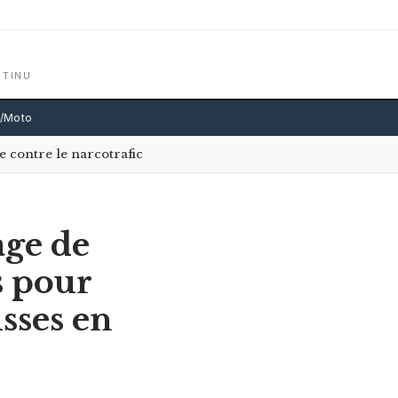
NTINU
o/Moto
 contre le narcotrafic
age de
s pour
sses en