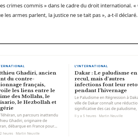
s crimes commis » dans le cadre du droit international. « Q
e les armes parlent, la justice ne se tait pas », a-t-il déclaré.
NTERNATIONAL
L'INTERNATIONAL
thieu Ghadiri, ancien
Dakar : Le paludisme en
nt du contre-
recul, mais d’autres
ionnage français,
infections font leur ret
oile les liens entre le
pendant l’hivernage
ime des Mollahs, le
Le Paludisme en Régression à Dak
isario, le Hezbollah et
ville de Dakar connaît une réducti
lgérie
significative des cas de paludisme,
tendance encourageante dans...
 Téhéran, un parcours inattendu
Il y a 5 heures · Martin Neuville
hieu Ghadiri, originaire de
ran, débarque en France pour
suivre ses études supérieures. Son
a 2 heures · Martin Neuville
d’enfance...