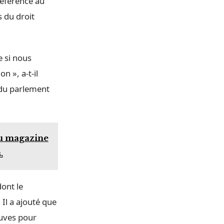
référence au
s du droit
e si nous
 », a-t-il
 du parlement
 au magazine
.
dont le
 Il a ajouté que
euves pour