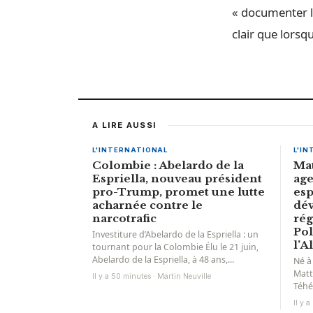
« documenter le
clair que lorsqu
A LIRE AUSSI
L'INTERNATIONAL
L'I
Colombie : Abelardo de la
Mat
Espriella, nouveau président
age
pro-Trump, promet une lutte
esp
acharnée contre le
dév
narcotrafic
rég
Pol
Investiture d’Abelardo de la Espriella : un
l’A
tournant pour la Colombie Élu le 21 juin,
Abelardo de la Espriella, à 48 ans,...
Né à
Matt
Il y a 50 minutes · Martin Neuville
Téhé
pour
Il y 
rêve 