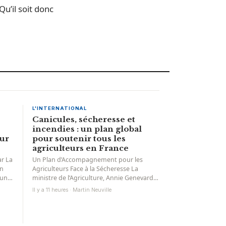
u’il soit donc
L'INTERNATIONAL
Canicules, sécheresse et
incendies : un plan global
our
pour soutenir tous les
agriculteurs en France
ar La
Un Plan d’Accompagnement pour les
on
Agriculteurs Face à la Sécheresse La
 une
ministre de l’Agriculture, Annie Genevard,
a récemment dévoilé un plan global...
Il y a 11 heures · Martin Neuville