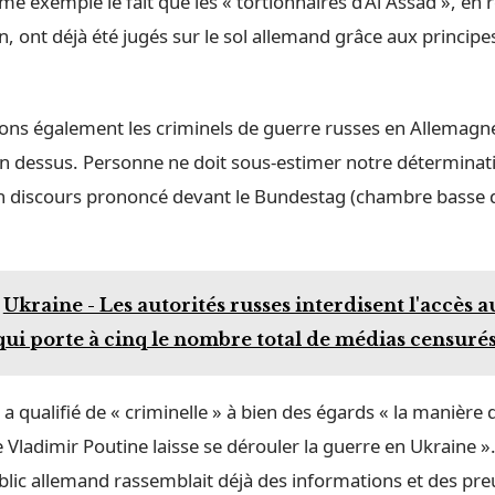
e exemple le fait que les « tortionnaires d’Al Assad », en 
n, ont déjà été jugés sur le sol allemand grâce aux principe
rons également les criminels de guerre russes en Allemagn
 dessus. Personne ne doit sous-estimer notre détermination
n discours prononcé devant le Bundestag (chambre basse
Ukraine - Les autorités russes interdisent l'accès
 qui porte à cinq le nombre total de médias censurés
qualifié de « criminelle » à bien des égards « la manière 
 Vladimir Poutine laisse se dérouler la guerre en Ukraine ».
ublic allemand rassemblait déjà des informations et des pr