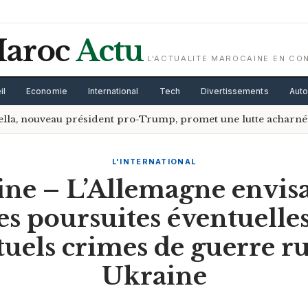
aroc
Actu
L'ACTUALITE MAROCAINE EN CO
il
Economie
International
Tech
Divertissements
Aut
ella, nouveau président pro-Trump, promet une lutte acharnée
L'INTERNATIONAL
ne – L’Allemagne envis
es poursuites éventuelle
tuels crimes de guerre ru
Ukraine