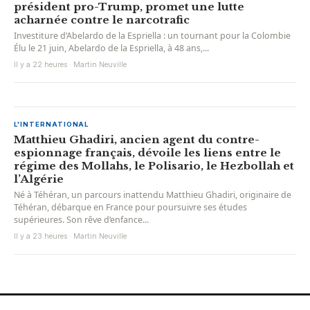
président pro-Trump, promet une lutte
acharnée contre le narcotrafic
Investiture d’Abelardo de la Espriella : un tournant pour la Colombie
Élu le 21 juin, Abelardo de la Espriella, à 48 ans,...
Il y a 22 heures · Martin Neuville
L'INTERNATIONAL
Matthieu Ghadiri, ancien agent du contre-
espionnage français, dévoile les liens entre le
régime des Mollahs, le Polisario, le Hezbollah et
l’Algérie
Né à Téhéran, un parcours inattendu Matthieu Ghadiri, originaire de
Téhéran, débarque en France pour poursuivre ses études
supérieures. Son rêve d’enfance...
Il y a 23 heures · Martin Neuville