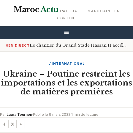
Maroc
Actu
L'ACTUALITE MAROCAINE EN
CONTINU
Le chantier du Grand Stade Hassan II accélère son rythme
EN DIRECT
L'INTERNATIONAL
Ukraine – Poutine restreint les
importations et les exportations
de matières premières
Par
Laura Tournon
·
Publie le 9 mars 2022
·
1 min de lecture