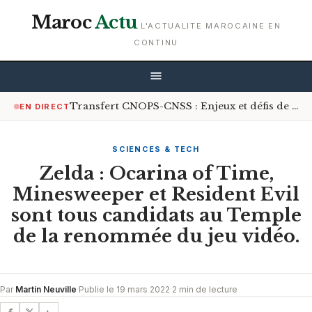
Maroc
Actu
L'ACTUALITE MAROCAINE EN
CONTINU
Transfert CNOPS-CNSS : Enjeux et défis de la couverture médicale universelle
EN DIRECT
SCIENCES & TECH
Zelda : Ocarina of Time,
Minesweeper et Resident Evil
sont tous candidats au Temple
de la renommée du jeu vidéo.
Par
Martin Neuville
·
Publie le 19 mars 2022
·
2 min de lecture