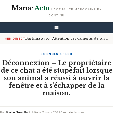
Maroc
Actu
L'ACTUALITE MAROCAINE EN
CONTINU
Burkina Faso : Attention, les caméras de surveillance sont désormais à l’affût sur les routes
EN DIRECT
SCIENCES & TECH
Déconnexion – Le propriétaire
de ce chat a été stupéfait lorsque
son animal a réussi à ouvrir la
fenêtre et à s’échapper de la
maison.
Par
Martin Neuville
·
Publie le 7 mars 2022
·
1 min de lecture