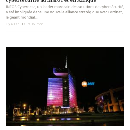
cybersécurité au Maroc et en Afrique
INEOS Cybernese, un leader marocain des solutions de cybersécurité,
a été impliquée dans une nouvelle alliance stratégique avec Fortinet,
le géant mondial...
Il y a 1 an · Laura Tournon