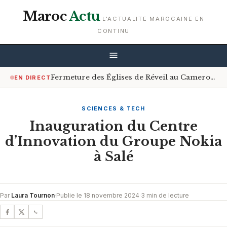
Maroc
Actu
L'ACTUALITE MAROCAINE EN
CONTINU
Fermeture des Églises de Réveil au Cameroun : Le Gouvernement Encourage le Respect de la Loi
EN DIRECT
SCIENCES & TECH
Inauguration du Centre
d’Innovation du Groupe Nokia
à Salé
Par
Laura Tournon
·
Publie le 18 novembre 2024
·
3 min de lecture