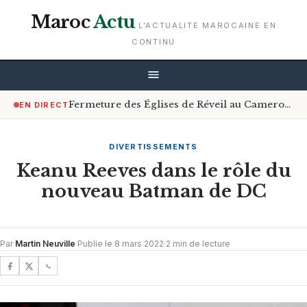
Maroc
Actu
L'ACTUALITE MAROCAINE EN
CONTINU
Fermeture des Églises de Réveil au Cameroun : Le Gouvernement Encourage le Respect de la Loi
EN DIRECT
DIVERTISSEMENTS
Keanu Reeves dans le rôle du
nouveau Batman de DC
Par
Martin Neuville
·
Publie le 8 mars 2022
·
2 min de lecture