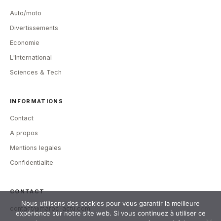
Auto/moto
Divertissements
Economie
L'International
Sciences & Tech
INFORMATIONS
Contact
A propos
Mentions legales
Confidentialite
CONTACT
Nous utilisons des cookies pour vous garantir la meilleure
contact@maroc-actu.com
expérience sur notre site web. Si vous continuez à utiliser ce