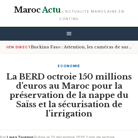
Maroc
Actu
L'ACTUALITE MAROCAINE EN
CONTINU
Burkina Faso : Attention, les caméras de surveillance sont désormais à l’affût sur les routes
EN DIRECT
ECONOMIE
La BERD octroie 150 millions
d’euros au Maroc pour la
préservation de la nappe du
Saïss et la sécurisation de
l’irrigation
Par
Laura Tournon
·
Publie le 13 décembre 2025
·
2 min de lecture