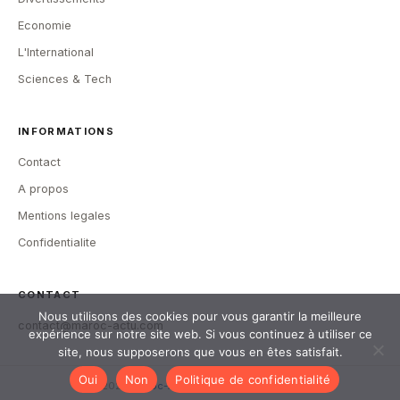
Economie
L'International
Sciences & Tech
INFORMATIONS
Contact
A propos
Mentions legales
Confidentialite
CONTACT
Nous utilisons des cookies pour vous garantir la meilleure
contact@maroc-actu.com
expérience sur notre site web. Si vous continuez à utiliser ce
site, nous supposerons que vous en êtes satisfait.
Oui
Non
Politique de confidentialité
© 2026
Maroc-Actu
— Tous droits reserves