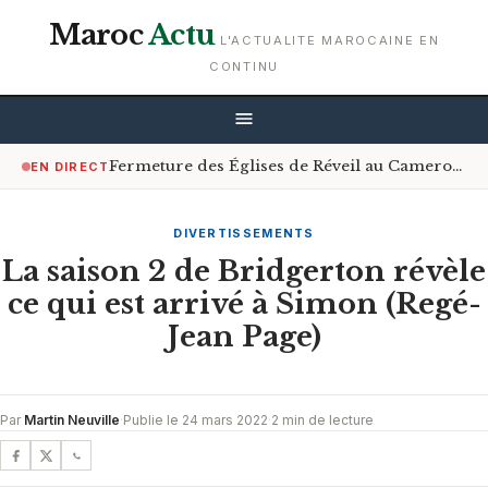
Maroc
Actu
L'ACTUALITE MAROCAINE EN
CONTINU
Fermeture des Églises de Réveil au Cameroun : Le Gouvernement Encourage le Respect de la Loi
EN DIRECT
DIVERTISSEMENTS
La saison 2 de Bridgerton révèle
ce qui est arrivé à Simon (Regé-
Jean Page)
Par
Martin Neuville
·
Publie le 24 mars 2022
·
2 min de lecture