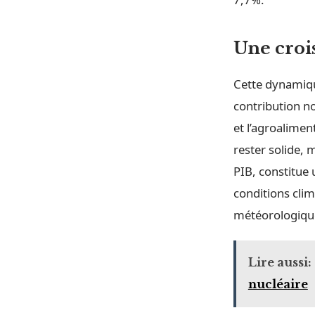
Une croi
Cette dynamiqu
contribution no
et l’agroalimen
rester solide, 
PIB, constitue 
conditions cli
météorologique
Lire aussi:
nucléaire