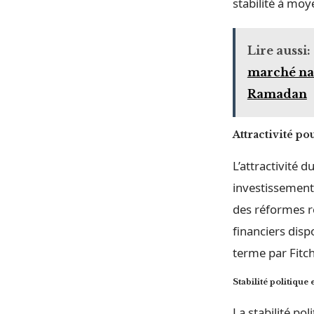
stabilité à mo
Lire aussi:
marché nat
Ramadan
Attractivité po
L’attractivité 
investissement
des réformes ré
financiers dis
terme par Fitch
Stabilité politique 
La stabilité po