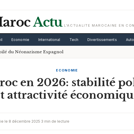
aroc
Actu
L'ACTUALITE MAROCAINE EN CO
il
Economie
International
Tech
Divertissements
Aut
voilé du Néonazisme Espagnol
ECONOMIE
oc en 2026: stabilité po
t attractivité économiq
lie le 8 décembre 2025
·
3 min de lecture