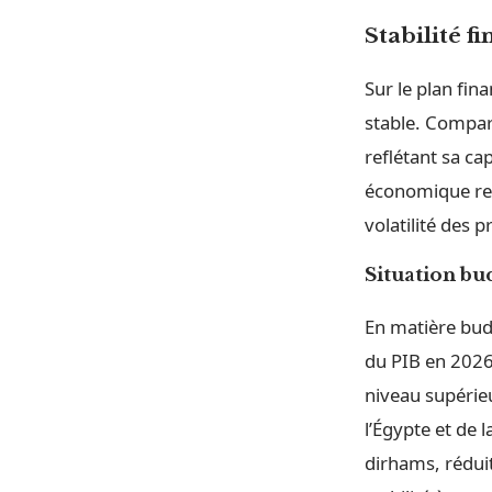
Stabilité f
Sur le plan fin
stable. Comparé
reflétant sa ca
économique rel
volatilité des p
Situation bu
En matière budg
du PIB en 2026.
niveau supérieu
l’Égypte et de 
dirhams, réduit