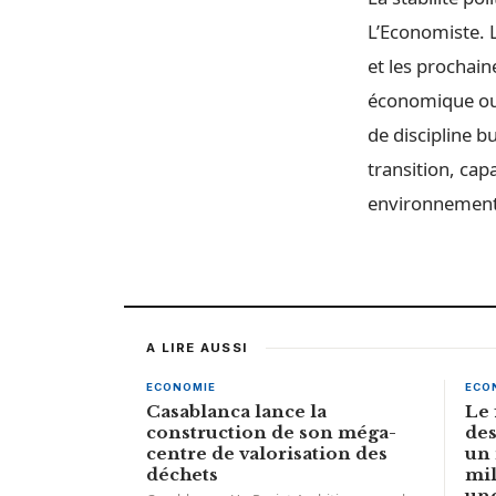
L’Economiste. L
et les prochain
économique ou 
de discipline b
transition, cap
environnement
A LIRE AUSSI
ECONOMIE
ECO
Casablanca lance la
Le 
construction de son méga-
des
centre de valorisation des
un 
déchets
mil
une