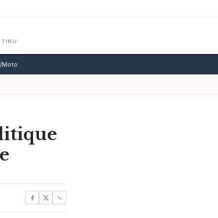
NTINU
o/Moto
litique
ue