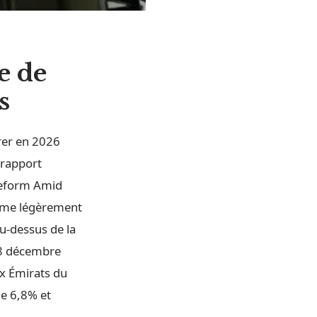
e de
s
trer en 2026
 rapport
Reform Amid
aume légèrement
au-dessus de la
 8 décembre
x Émirats du
de 6,8% et