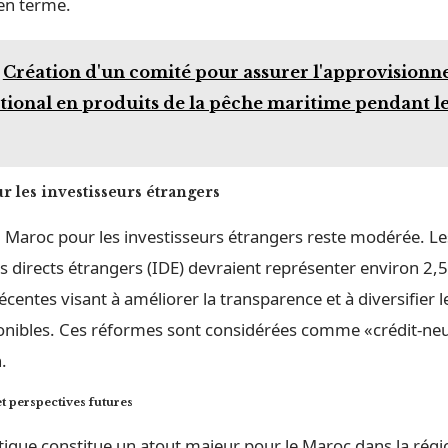
yen terme.
Création d'un comité pour assurer l'approvision
ional en produits de la pêche maritime pendant l
ur les investisseurs étrangers
du Maroc pour les investisseurs étrangers reste modérée. Le
s directs étrangers (IDE) devraient représenter environ 2,
centes visant à améliorer la transparence et à diversifier l
ponibles. Ces réformes sont considérées comme «crédit-neu
.
et perspectives futures
litique constitue un atout majeur pour le Maroc dans la régi