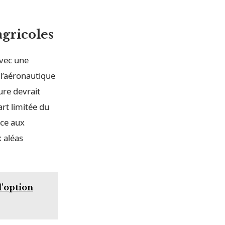
agricoles
avec une
 l’aéronautique
ure devrait
art limitée du
nce aux
 aléas
l'option