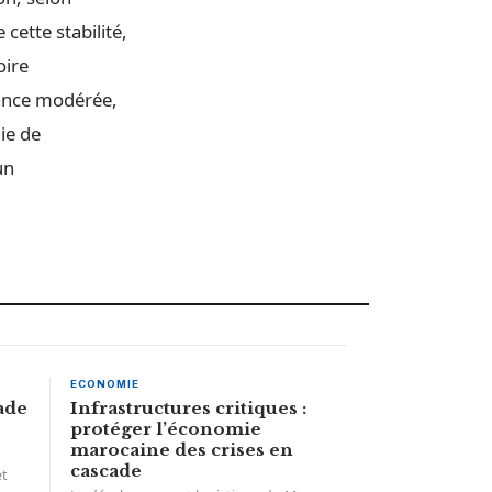
cette stabilité,
oire
sance modérée,
ie de
un
ECONOMIE
ade
Infrastructures critiques :
protéger l’économie
marocaine des crises en
cascade
et