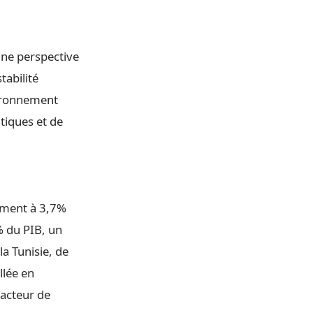
une perspective
tabilité
vironnement
tiques et de
rement à 3,7%
% du PIB, un
la Tunisie, de
llée en
facteur de