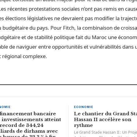
es récentes protestations sociales n’ont pas remis en cause 
es élections législatives ne devraient pas modifier la traject
budgétaire du pays. Pour Fitch, la combinaison de crois
udgétaire et de stabilité politique fait du Maroc une économ
able de naviguer entre opportunités et vulnérabilités dans 
 régional complexe.
NOMIE
ECONOMIE
financement bancaire
Le chantier du Grand St
 investissements atteint
Hassan II accélère son
record de 344,24
rythme
liards de dirhams avec
Le Grand Stade Hassan II : Un Proj
 hausse de 32,3 % à fin