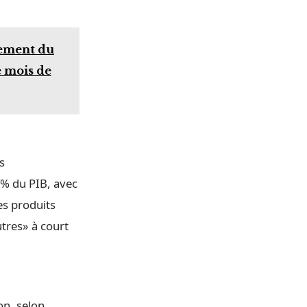
nement du
e mois de
s
5% du PIB, avec
es produits
tres» à court
on, selon