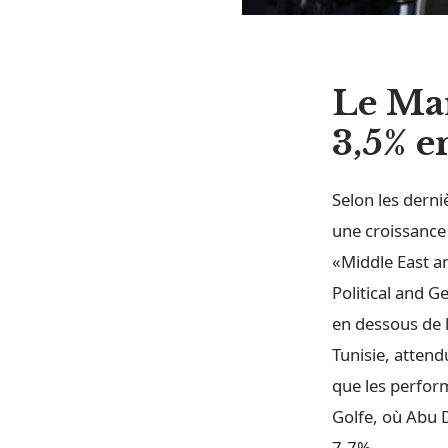
Le Mar
3,5% e
Selon les derni
une croissance 
«Middle East a
Political and 
en dessous de l
Tunisie, atten
que les perfor
Golfe, où Abu 
7,7%.