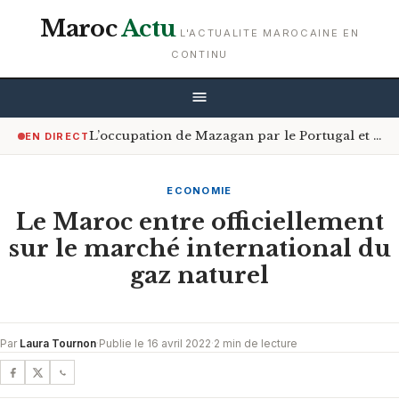
Maroc
Actu
L'ACTUALITE MAROCAINE EN
CONTINU
L’occupation de Mazagan par le Portugal et le contrôle du détroit d’Ormuz
EN DIRECT
ECONOMIE
Le Maroc entre officiellement
sur le marché international du
gaz naturel
Par
Laura Tournon
·
Publie le 16 avril 2022
·
2 min de lecture