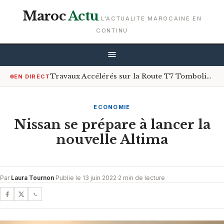
Maroc
Actu
L'ACTUALITE MAROCAINE EN
CONTINU
Travaux Accélérés sur la Route T7 Tombolia à Conakry : Un Soulagement Après des Années de Galère
EN DIRECT
ECONOMIE
Nissan se prépare à lancer la
nouvelle Altima
Par
Laura Tournon
·
Publie le 13 juin 2022
·
2 min de lecture