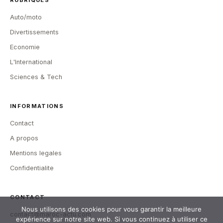
Auto/moto
Divertissements
Economie
L'International
Sciences & Tech
INFORMATIONS
Contact
A propos
Mentions legales
Confidentialite
CONTACT
Nous utilisons des cookies pour vous garantir la meilleure
contact@maroc-actu.com
expérience sur notre site web. Si vous continuez à utiliser ce