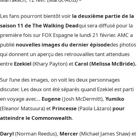
Les fans pourront bientôt voir
la deuxième partie de la
saison 11 de The Walking Dead
qui sera diffusé pour la
première fois sur FOX Espagne le lundi 21 février. AMC a
publié
nouvelles images du dernier épisode
des photos
qui donnent un aperçu des retrouvailles tant attendues
entre
Ezekiel
(Khary Payton) et
Carol (Melissa McBride).
Sur l’une des images, on voit les deux personnages
discuter. Les deux ont été séparés quand Ezekiel est parti
en voyage avec…
Eugene
(Josh McDermitt),
Yumiko
(Eleanor Matsuura) et
Princesse
(Paola Lázaro)
pour
atteindre le Commonwealth
.
Daryl
(Norman Reedus),
Mercer
(Michael James Shaw) et