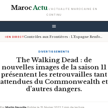
Maroc
Actu
L'ACTUALITE MAROCAINE EN
CONTINU
Contrôles aux Frontières : L’Espagne Renforce les Mesures pour les Voyageurs en Provenance d’Italie
EN DIRECT
DIVERTISSEMENTS
The Walking Dead : de
nouvelles images de la saison 11
présentent les retrouvailles tant
attendues du Commonwealth et
d’autres dangers.
Par
Martin Neuville
·
Publie le 15 février 2022
·
2 min de lecture