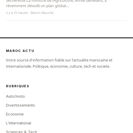
Sécheresse La ministre de l’Agriculture, Annie Genevard, a
récemment dévoilé un plan global...
Il y a 15 heures · Martin Neuville
MAROC ACTU
Votre source d'information fiable sur l'actualite marocaine et
internationale. Politique, economie, culture, tech et societe.
RUBRIQUES
Auto/moto
Divertissements
Economie
L'International
Sciences & Tech