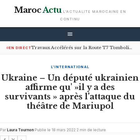
Maroc
Actu
L'ACTUALITE MAROCAINE EN
CONTINU
Travaux Accélérés sur la Route T7 Tombolia à Conakry : Un Soulagement Après des Années de Galère
EN DIRECT
L'INTERNATIONAL
Ukraine – Un député ukrainien
affirme qu' »il y a des
survivants » après l’attaque du
théâtre de Mariupol
Par
Laura Tournon
·
Publie le 18 mars 2022
·
2 min de lecture