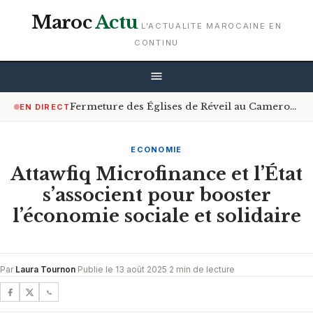
Maroc
Actu
L'ACTUALITE MAROCAINE EN
CONTINU
Fermeture des Églises de Réveil au Cameroun : Le Gouvernement Encourage le Respect de la Loi
EN DIRECT
ECONOMIE
Attawfiq Microfinance et l’État
s’associent pour booster
l’économie sociale et solidaire
Par
Laura Tournon
·
Publie le 13 août 2025
·
2 min de lecture