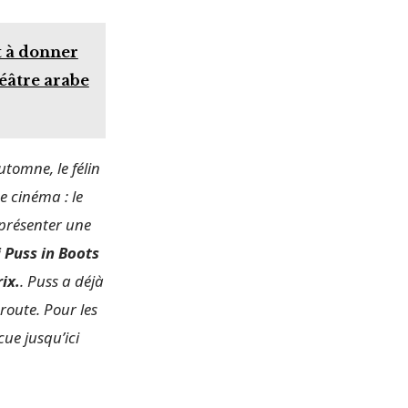
t à donner
éâtre arabe
utomne, le félin
de cinéma : le
présenter une
i Puss in Boots
ix.
. Puss a déjà
route. Pour les
cue jusqu’ici