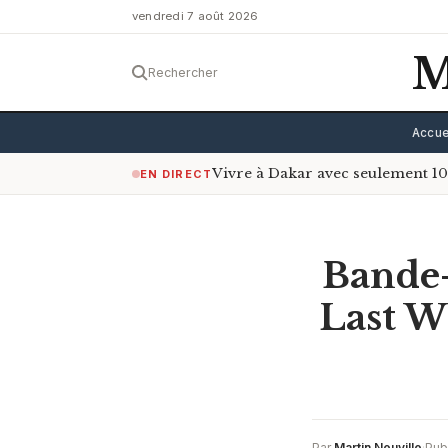
vendredi 7 août 2026
M
Rechercher
Accue
Vivre à Dakar avec seulement 100
EN DIRECT
Bande-
Last W
Par
Martin Neuville
·
Pub