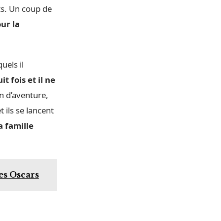
ts. Un coup de
ur la
uels il
it fois et il ne
n d’aventure,
 ils se lancent
a famille
les Oscars