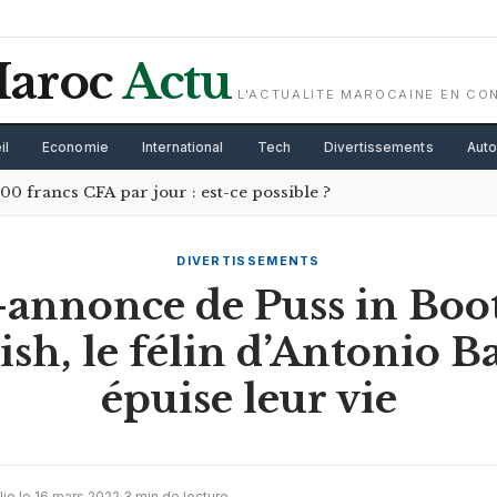
aroc
Actu
L'ACTUALITE MAROCAINE EN CO
il
Economie
International
Tech
Divertissements
Aut
0 francs CFA par jour : est-ce possible ?
DIVERTISSEMENTS
annonce de Puss in Boot
ish, le félin d’Antonio B
épuise leur vie
lie le 16 mars 2022
·
3 min de lecture