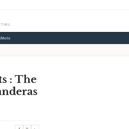
NTINU
o/Moto
s : The
anderas