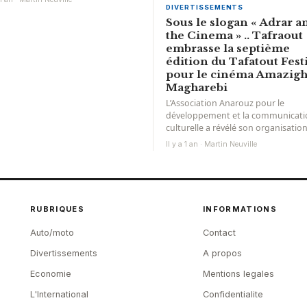
DIVERTISSEMENTS
Sous le slogan « Adrar a
the Cinema » .. Tafraout
embrasse la septième
édition du Tafatout Fest
pour le cinéma Amazigh
Magharebi
L’Association Anarouz pour le
développement et la communicati
culturelle a révélé son organisatio
pour la septième session du Festiv
Il y a 1 an · Martin Neuville
Tafiaout pour...
RUBRIQUES
INFORMATIONS
Auto/moto
Contact
Divertissements
A propos
Economie
Mentions legales
L'International
Confidentialite