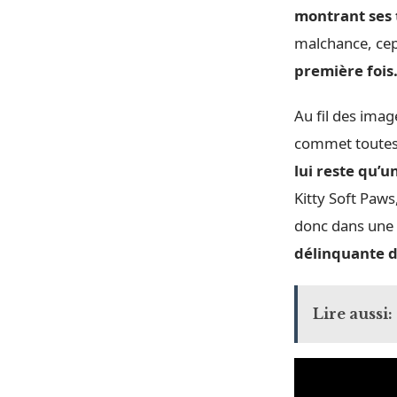
montrant ses 
malchance, cep
première fois
Au fil des imag
commet toutes 
lui reste qu’u
Kitty Soft Paws
donc dans une 
délinquante de
Lire aussi: