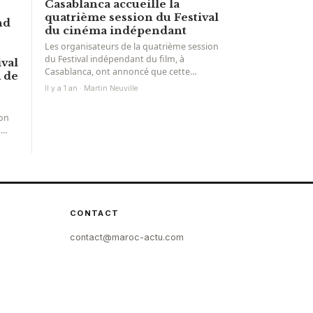
Casablanca accueille la
quatrième session du Festival
nd
du cinéma indépendant
Les organisateurs de la quatrième session
du Festival indépendant du film, à
ival
Casablanca, ont annoncé que cette
 de
démonstration artistique, organisée par
Il y a 1 an · Martin Neuville
la...
on
n
al de
CONTACT
contact@maroc-actu.com