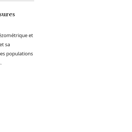
sures
iézométrique et
et sa
 des populations
.