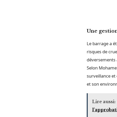
Une gestio
Le barrage a é
risques de crue
déversements ac
Selon Mohamed S
surveillance et
et son enviro
Lire aussi:
l'approbat