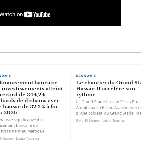
NOMIE
ECONOMIE
financement bancaire
Le chantier du Grand St
 investissements atteint
Hassan II accélère son
record de 344,24
rythme
liards de dirhams avec
Le Grand Stade Hassan II : Un Proj
 hausse de 32,3 % à fin
Ambitieux en Pleine Accélération L
n 2026
projet colossal du Grand Stade Ha
II se prépare...
hausse significative du
Il y a 18 heures · Laura Tournon
ncement bancaire de
vestissement au Maroc Le
ncement bancaire de
a 5 heures · Laura Tournon