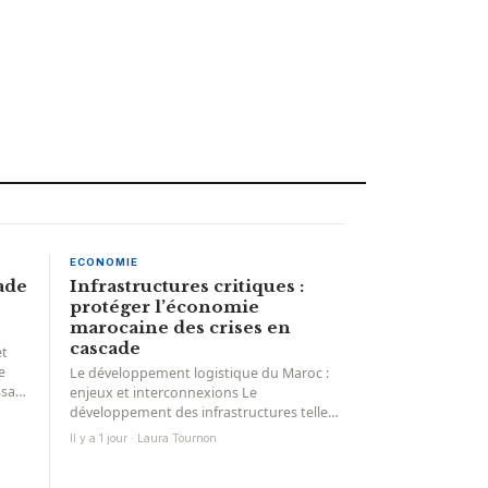
ECONOMIE
ade
Infrastructures critiques :
protéger l’économie
marocaine des crises en
cascade
et
e
Le développement logistique du Maroc :
ssan
enjeux et interconnexions Le
développement des infrastructures telles
que Tanger Med, Nador West Med, le
Il y a 1 jour · Laura Tournon
port...