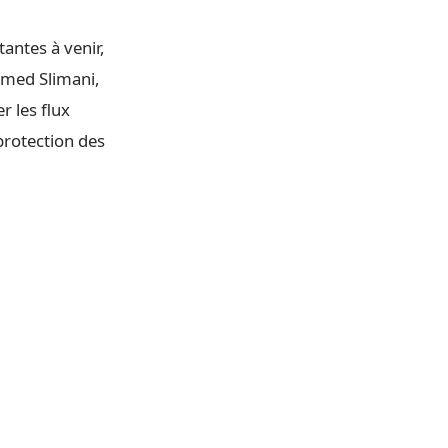
antes à venir,
amed Slimani,
r les flux
 protection des