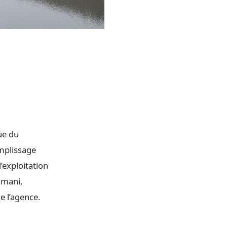
ue du
mplissage
’exploitation
imani,
e l’agence.