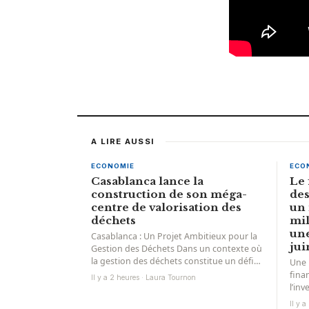
A LIRE AUSSI
ECONOMIE
ECO
Casablanca lance la
Le 
construction de son méga-
des
centre de valorisation des
un 
déchets
mil
une
Casablanca : Un Projet Ambitieux pour la
jui
Gestion des Déchets Dans un contexte où
la gestion des déchets constitue un défi
Une 
majeur...
fina
Il y a 2 heures · Laura Tournon
l’in
fina
Il y 