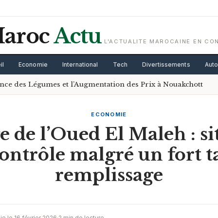
aroc
Actu
L'ACTUALITE MAROCAINE EN CO
il
Economie
International
Tech
Divertissements
Aut
sance des Légumes et l’Augmentation des Prix à Nouakchott
ECONOMIE
e de l’Oued El Maleh : si
contrôle malgré un fort t
remplissage
ie le 16 février 2026
·
2 min de lecture