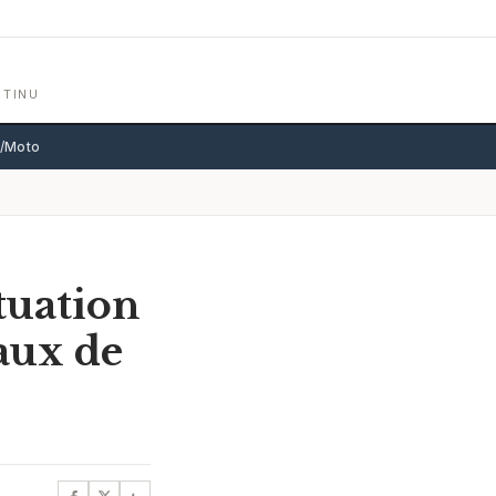
NTINU
o/Moto
tuation
aux de