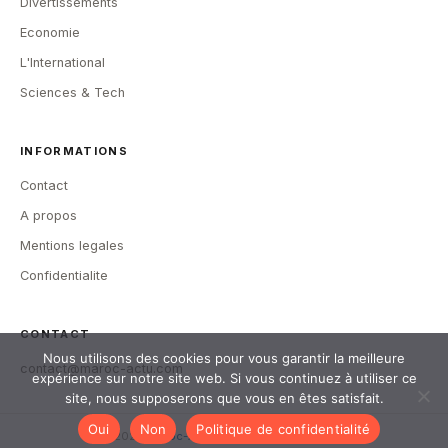
Divertissements
Economie
L'International
Sciences & Tech
INFORMATIONS
Contact
A propos
Mentions legales
Confidentialite
CONTACT
Nous utilisons des cookies pour vous garantir la meilleure
contact@maroc-actu.com
expérience sur notre site web. Si vous continuez à utiliser ce
site, nous supposerons que vous en êtes satisfait.
Oui
Non
Politique de confidentialité
© 2026
Maroc-Actu
— Tous droits reserves