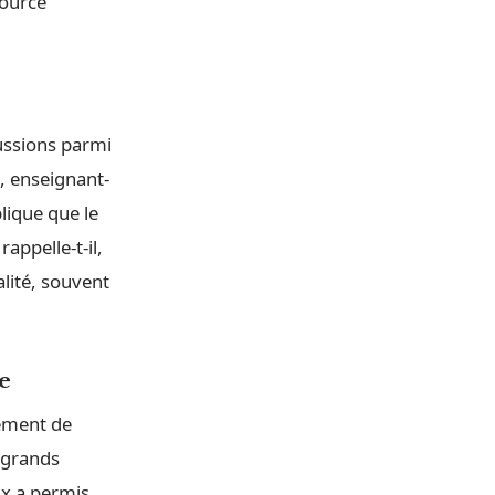
source
cussions parmi
, enseignant-
lique que le
appelle-t-il,
alité, souvent
e
pement de
e grands
ix a permis