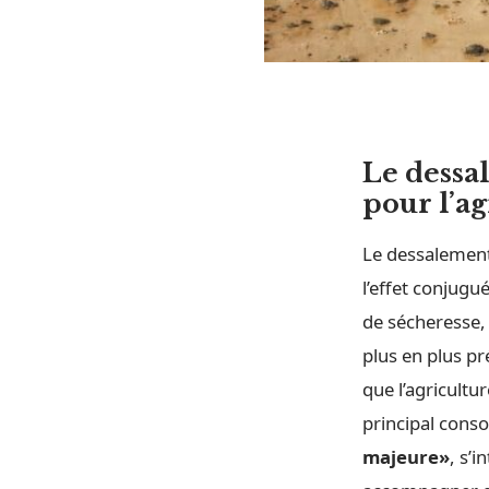
Le dessa
pour l’a
Le dessalement
l’effet conjugu
de sécheresse, 
plus en plus pr
que l’agricultu
principal con
majeure»
, s’