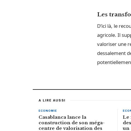
Les transf
D’ici là, le r
agricole. Il su
valoriser une r
dessalement des
potentiellement
A LIRE AUSSI
ECONOMIE
ECO
Casablanca lance la
Le 
construction de son méga-
des
centre de valorisation des
un 