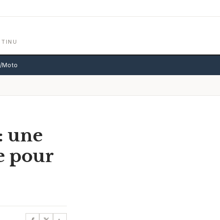
NTINU
o/Moto
: une
e pour