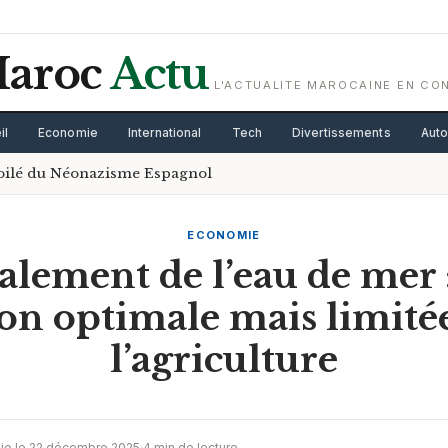
aroc
Actu
L'ACTUALITE MAROCAINE EN CO
il
Economie
International
Tech
Divertissements
Aut
voilé du Néonazisme Espagnol
ECONOMIE
alement de l’eau de mer 
ion optimale mais limité
l’agriculture
lie le 22 décembre 2025
·
4 min de lecture