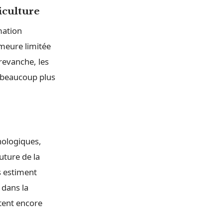
iculture
mation
emeure limitée
 revanche, les
 beaucoup plus
nologiques,
uture de la
s estiment
 dans la
tent encore