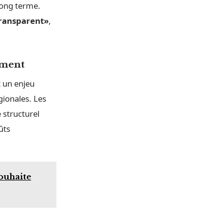
long terme.
transparent»
,
ement
t un enjeu
gionales. Les
 structurel
ûts
souhaite