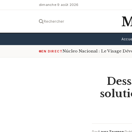
dimanche 9 août 2026
M
Rechercher
Accue
Núcleo Nacional : Le Visage Dé
EN DIRECT
Dess
solut
Par
Laura Tournon
·
Pub