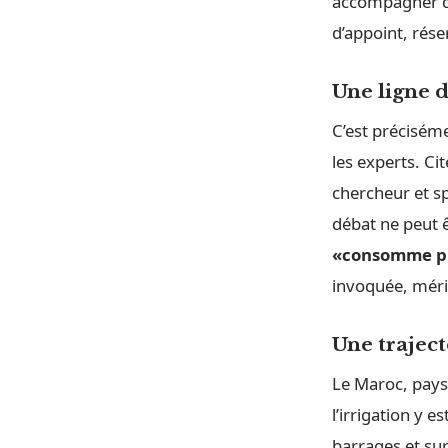
accompagner du
d’appoint, rése
Une ligne d
C’est préciséme
les experts. Ci
chercheur et sp
débat ne peut êt
«consomme prè
invoquée, mérit
Une traject
Le Maroc, pays 
l’irrigation y 
barrages et su