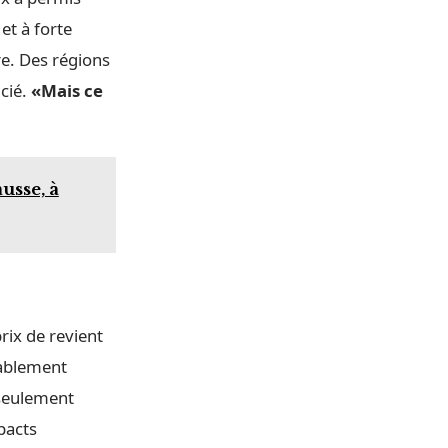
et à forte
re. Des régions
cié.
«Mais ce
usse, à
e
rix de revient
bablement
 seulement
pacts