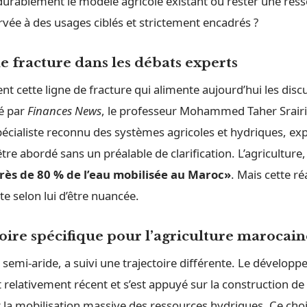
rablement le modèle agricole existant ou rester une res
rvée à des usages ciblés et strictement encadrés ?
e fracture dans les débats experts
nt cette ligne de fracture qui alimente aujourd’hui les dis
té par
Finances News
, le professeur Mohammed Taher Srairi
écialiste reconnu des systèmes agricoles et hydriques, exp
re abordé sans un préalable de clarification. L’agriculture, r
s de 80 % de l’eau mobilisée au Maroc»
. Mais cette ré
e selon lui d’être nuancée.
oire spécifique pour l’agriculture marocain
semi-aride, a suivi une trajectoire différente. Le dévelop
est relativement récent et s’est appuyé sur la construction d
r la mobilisation massive des ressources hydriques. Ce cho