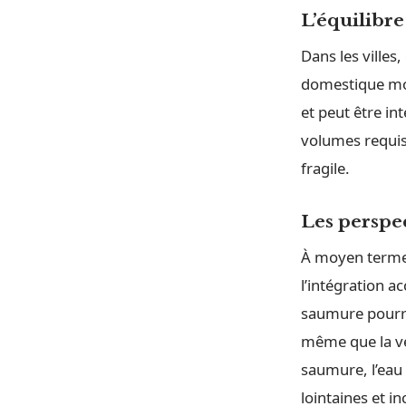
L’équilibre
Dans les villes
domestique moy
et peut être in
volumes requis
fragile.
Les perspec
À moyen terme,
l’intégration a
saumure pourra
même que la vé
saumure, l’eau
lointaines et i