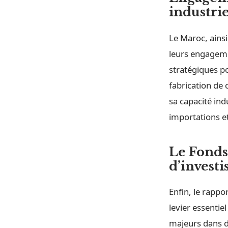
industrie
Le Maroc, ainsi
leurs engageme
stratégiques po
fabrication de 
sa capacité ind
importations e
Le Fonds
d’
investi
Enfin, le rapp
levier essenti
majeurs dans di