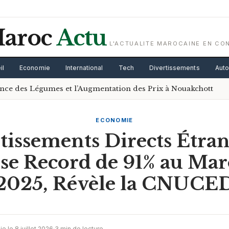
aroc
Actu
L'ACTUALITE MAROCAINE EN CO
il
Economie
International
Tech
Divertissements
Aut
sance des Légumes et l’Augmentation des Prix à Nouakchott
ECONOMIE
tissements Directs Étran
se Record de 91% au Mar
2025, Révèle la CNUCE
ie le 8 juillet 2026
·
3 min de lecture