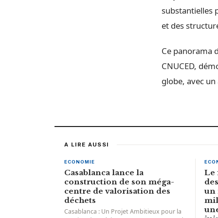
substantielles 
et des structur
Ce panorama de
CNUCED, démont
globe, avec un a
A LIRE AUSSI
ECONOMIE
ECO
Casablanca lance la
Le 
construction de son méga-
des
centre de valorisation des
un 
déchets
mil
une
Casablanca : Un Projet Ambitieux pour la