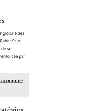
es
r globale des
 Rabat-Salé-
s de se
 renforcée par
 sa montée
ratégies