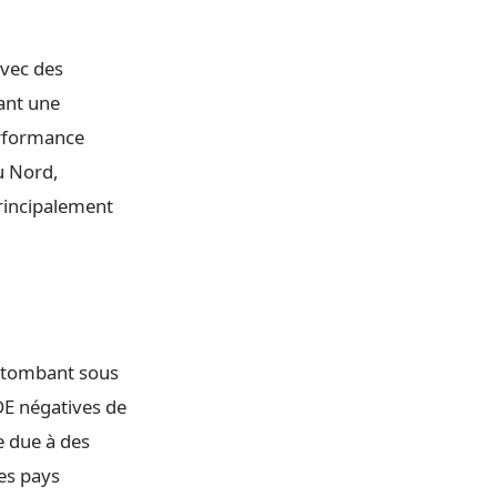
avec des
uant une
erformance
u Nord,
principalement
%, tombant sous
IDE négatives de
e due à des
res pays