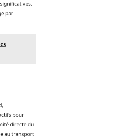
ignificatives,
ge par
es
d,
actifs pour
mité directe du
ce au transport