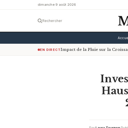
dimanche 9 août 2026
M
Rechercher
Accue
Impact de la Pluie sur la Crois
EN DIRECT
Inves
Haus
Par
Laura Tournon
·
Publ