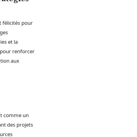
 félicités pour
ages
es et la
 pour renforcer
ution aux
ent comme un
nt des projets
ources