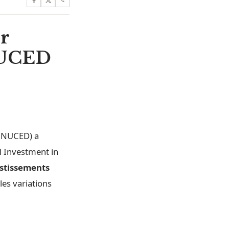
r
CNUCED
(CNUCED) a
l Investment in
stissements
les variations