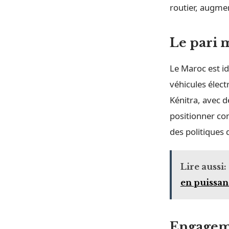
routier, augment
Le pari 
Le Maroc est i
véhicules élect
Kénitra, avec de
positionner co
des politiques d
Lire aussi:
en puissan
Engagem