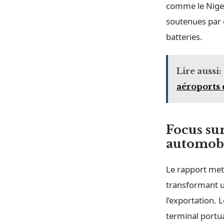
comme le Niger
soutenues par d
batteries.
Lire aussi:
aéroports 
Focus su
automob
Le rapport met
transformant un
l’exportation. 
terminal portua