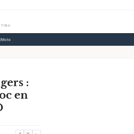
NTINU
o/Moto
gers :
oc en
D