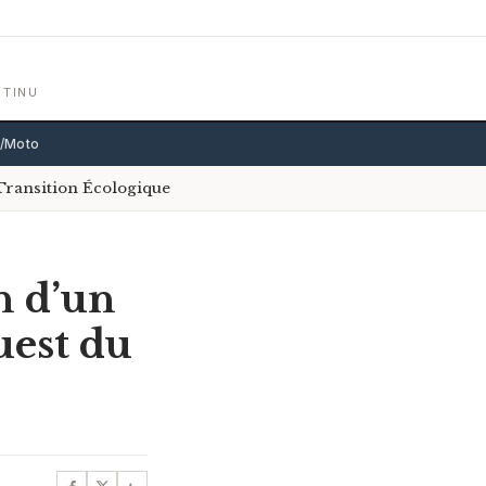
NTINU
o/Moto
Transition Écologique
sh d’un
uest du