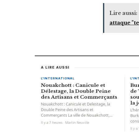
Lire aussi:
attaque "t
A LIRE AUSSI
L'INTERNATIONAL
L'I
Nouakchott : Canicule et
Bur
Délestage, la Double Peine
de
des Artisans et Commerçants
sou
la 
Nouakchott : Canicule et Delestage, la
Double Peine des Artisans et
L’hé
Commerçants La ville de Nouakchott,
Burk
capitale de la Mauritanie, traverse
cons
Il y a 7 heures · Martin Neuville
actuellement...
intè
Il y 
marq