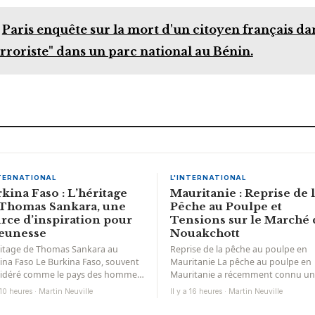
Paris enquête sur la mort d'un citoyen français da
erroriste" dans un parc national au Bénin.
NTERNATIONAL
L'INTERNATIONAL
kina Faso : L’héritage
Mauritanie : Reprise de 
 Thomas Sankara, une
Pêche au Poulpe et
rce d’inspiration pour
Tensions sur le Marché 
jeunesse
Nouakchott
ritage de Thomas Sankara au
Reprise de la pêche au poulpe en
ina Faso Le Burkina Faso, souvent
Mauritanie La pêche au poulpe en
idéré comme le pays des hommes
Mauritanie a récemment connu un
gres, a été profondément
nouvel élan. Les autorités...
a 10 heures · Martin Neuville
Il y a 16 heures · Martin Neuville
ué...