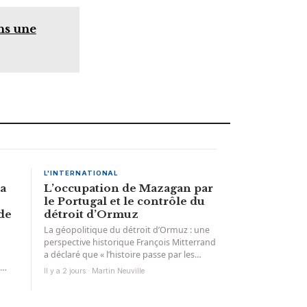
ns une
L'INTERNATIONAL
la
L’occupation de Mazagan par
le Portugal et le contrôle du
de
détroit d’Ormuz
La géopolitique du détroit d’Ormuz : une
perspective historique François Mitterrand
a déclaré que « l’histoire passe par les
mêmes chemins que...
Il y a 2 jours · Martin Neuville