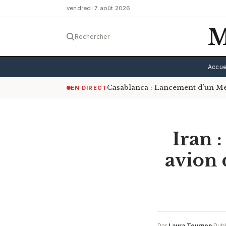
vendredi 7 août 2026
M
Rechercher
Accue
Casablanca : Lancement d’un Mé
EN DIRECT
Iran :
avion 
Par
Laura Tournon
·
Publ