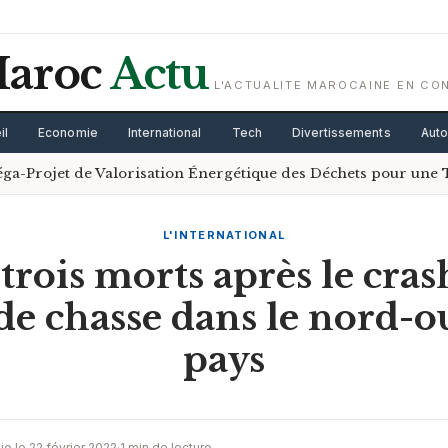
aroc
Actu
L'ACTUALITE MAROCAINE EN CO
il
Economie
International
Tech
Divertissements
Aut
ga-Projet de Valorisation Énergétique des Déchets pour une 
L'INTERNATIONAL
 trois morts après le cra
de chasse dans le nord-o
pays
ie le 22 février 2022
·
1 min de lecture