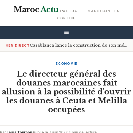
Maroc
Actu
L'ACTUALITE MAROCAINE EN
CONTINU
Casablanca lance la construction de son méga-centre de valorisation des déchets
EN DIRECT
ECONOMIE
Le directeur général des
douanes marocaines fait
allusion à la possibilité d’ouvrir
les douanes à Ceuta et Melilla
occupées
Par
Laura Tournon
·
Publie le 7 juin 2022
·
4 min de lecture