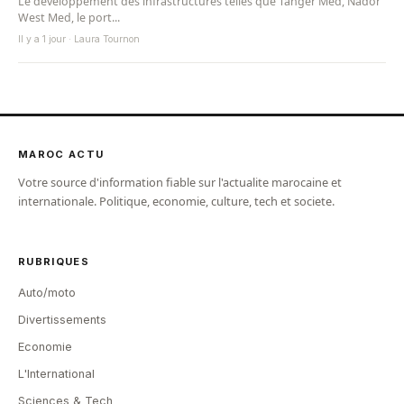
Le développement des infrastructures telles que Tanger Med, Nador
West Med, le port...
Il y a 1 jour · Laura Tournon
MAROC ACTU
Votre source d'information fiable sur l'actualite marocaine et
internationale. Politique, economie, culture, tech et societe.
RUBRIQUES
Auto/moto
Divertissements
Economie
L'International
Sciences & Tech