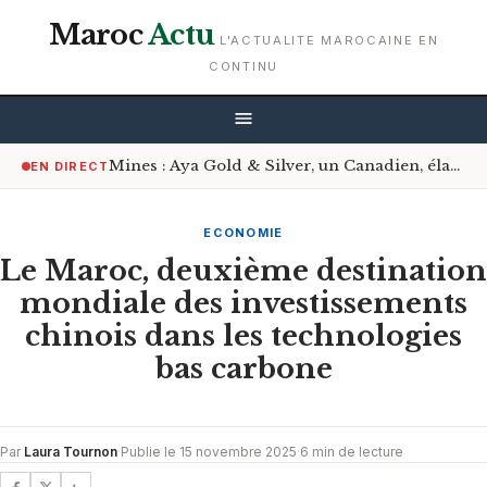
Maroc
Actu
L'ACTUALITE MAROCAINE EN
CONTINU
Mines : Aya Gold & Silver, un Canadien, élargit son portefeuille avec trois nouveaux projets d’exploration au Maroc
EN DIRECT
ECONOMIE
Le Maroc, deuxième destination
mondiale des investissements
chinois dans les technologies
bas carbone
Par
Laura Tournon
·
Publie le 15 novembre 2025
·
6 min de lecture