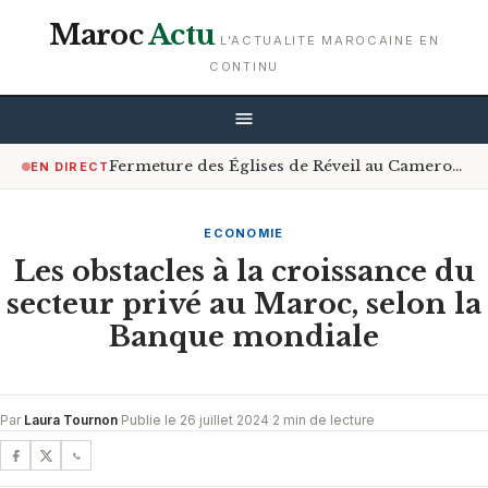
Maroc
Actu
L'ACTUALITE MAROCAINE EN
CONTINU
Fermeture des Églises de Réveil au Cameroun : Le Gouvernement Encourage le Respect de la Loi
EN DIRECT
ECONOMIE
Les obstacles à la croissance du
secteur privé au Maroc, selon la
Banque mondiale
Par
Laura Tournon
·
Publie le 26 juillet 2024
·
2 min de lecture