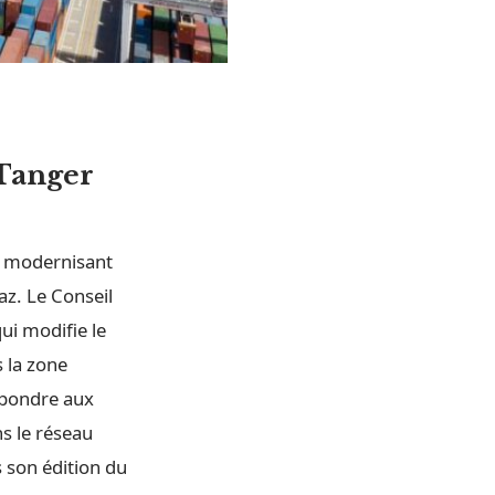
 Tanger
n modernisant
az. Le Conseil
i modifie le
 la zone
épondre aux
s le réseau
 son édition du