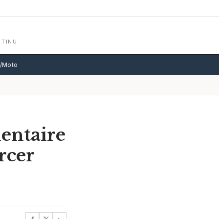
NTINU
o/Moto
entaire
rcer