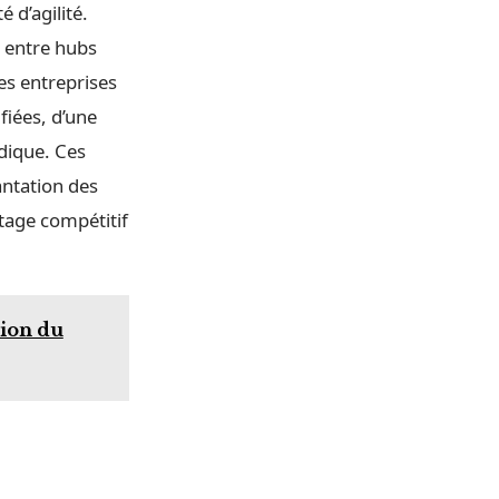
é d’agilité.
 entre hubs
Les entreprises
fiées, d’une
idique. Ces
antation des
tage compétitif
sion du