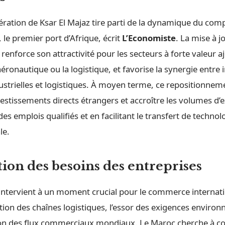
ération de Ksar El Majaz tire parti de la dynamique du com
le premier port d’Afrique, écrit
L’Economiste
. La mise à j
 renforce son attractivité pour les secteurs à forte valeur a
’aéronautique ou la logistique, et favorise la synergie entre 
ustrielles et logistiques. À moyen terme, ce repositionnem
vestissements directs étrangers et accroître les volumes d’
des emplois qualifiés et en facilitant le transfert de technol
le.
tion des besoins des entreprises
intervient à un moment crucial pour le commerce internat
sation des chaînes logistiques, l’essor des exigences enviro
on des flux commerciaux mondiaux. Le Maroc cherche à con