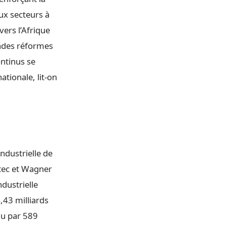
ux secteurs à
vers l’Afrique
andes réformes
ntinus se
tionale, lit-on
ndustrielle de
etec et Wagner
ndustrielle
,43 milliards
nu par 589