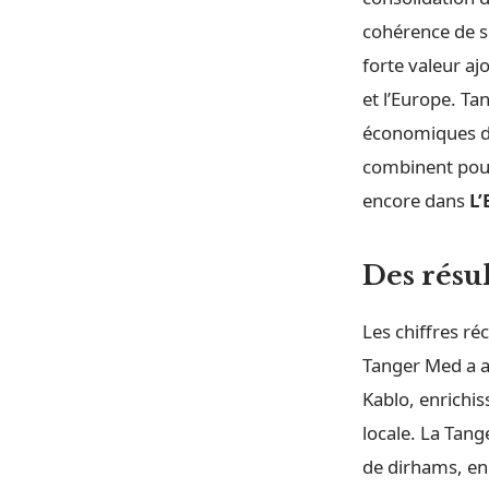
cohérence de so
forte valeur aj
et l’Europe. T
économiques du
combinent pour 
encore dans
L’
Des résul
Les chiffres ré
Tanger Med a ac
Kablo, enrichiss
locale. La Tang
de dirhams, en