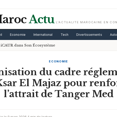
aroc
Actu
L'ACTUALITE MAROCAINE EN CO
il
Economie
International
Tech
Divertissements
Aut
iCAUR dans Son Écosystème
ECONOMIE
isation du cadre réglem
Ksar El Majaz pour renfo
l’attrait de Tanger Med
ie le 9 mars 2026
·
4 min de lecture