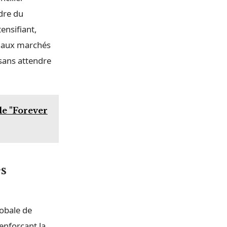
adre du
ensifiant,
t aux marchés
 sans attendre
le "Forever
s
lobale de
enforçant la