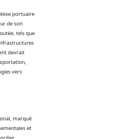
plexe portuaire
our de son
joutée, tels que
infrastructures
ent devrait
exportation,
ogies vers
ional, marqué
nnementales et
cilier