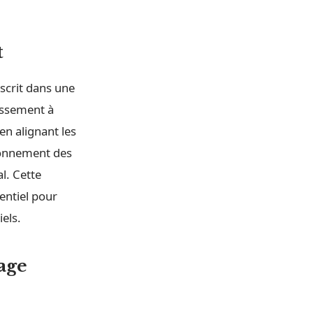
t
nscrit dans une
tissement à
en alignant les
ronnement des
l. Cette
entiel pour
iels.
age