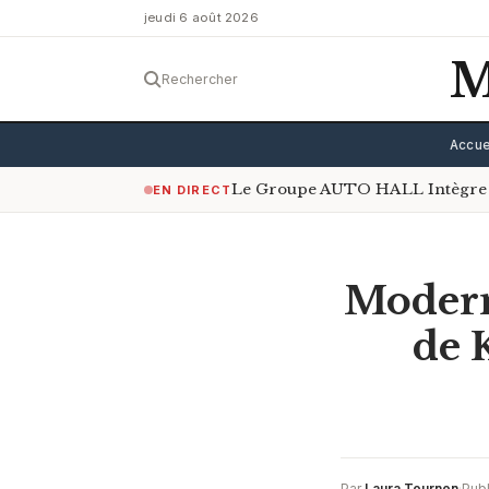
jeudi 6 août 2026
M
Rechercher
Accue
Le Groupe AUTO HALL Intègre 
EN DIRECT
Modern
de 
Par
Laura Tournon
·
Publ