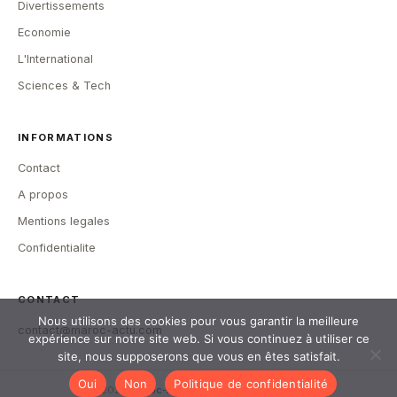
Divertissements
Economie
L'International
Sciences & Tech
INFORMATIONS
Contact
A propos
Mentions legales
Confidentialite
CONTACT
Nous utilisons des cookies pour vous garantir la meilleure
contact@maroc-actu.com
expérience sur notre site web. Si vous continuez à utiliser ce
site, nous supposerons que vous en êtes satisfait.
Oui
Non
Politique de confidentialité
© 2026
Maroc-Actu
— Tous droits reserves