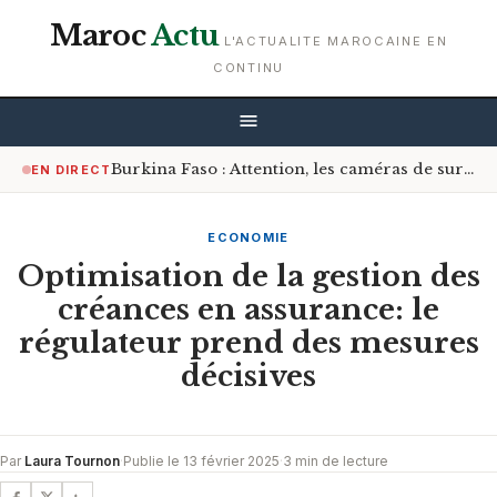
Maroc
Actu
L'ACTUALITE MAROCAINE EN
CONTINU
Burkina Faso : Attention, les caméras de surveillance sont désormais à l’affût sur les routes
EN DIRECT
ECONOMIE
Optimisation de la gestion des
créances en assurance: le
régulateur prend des mesures
décisives
Par
Laura Tournon
·
Publie le 13 février 2025
·
3 min de lecture