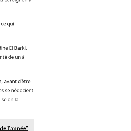
 ce qui
ine El Barki,
nté de un à
, avant d’être
s se négocient
 selon la
de l'année"