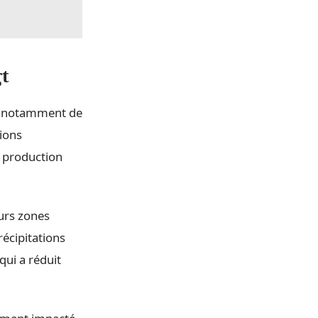
t
git notamment de
tions
 production
eurs zones
écipitations
ui a réduit