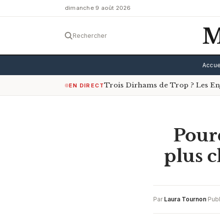
dimanche 9 août 2026
M
Rechercher
Accue
Trois Dirhams de Trop ? Les Enje
EN DIRECT
Pourq
plus c
Par
Laura Tournon
·
Publ