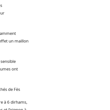
es
our
otamment
effet un maillon
sensible
égumes ont
chés de Fès
re à 6 dirhams,
s et l’oignon à