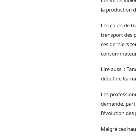
Les vents viol
la production 
Les coûts de tr
transport des 
ces derniers te
consommateur
Lire aussi :
Tang
début de Ram
Les professionn
demande, parti
l’évolution des
Malgré ces hau