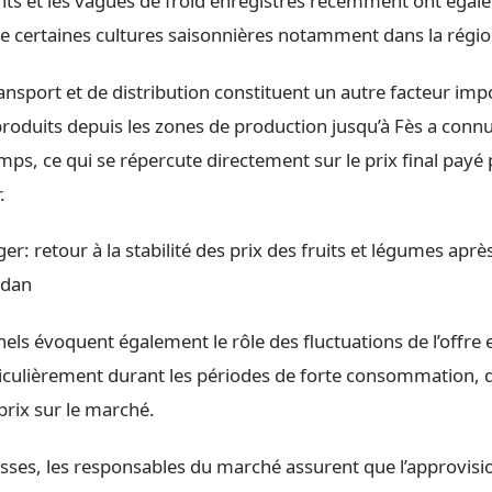
ents et les vagues de froid enregistrés récemment ont éga
de certaines cultures saisonnières notamment dans la régio
ansport et de distribution constituent un autre facteur imp
produits depuis les zones de production jusqu’à Fès a conn
mps, ce qui se répercute directement sur le prix final payé 
.
er: retour à la stabilité des prix des fruits et légumes apr
adan
els évoquent également le rôle des fluctuations de l’offre e
culièrement durant les périodes de forte consommation, q
 prix sur le marché.
sses, les responsables du marché assurent que l’approvis