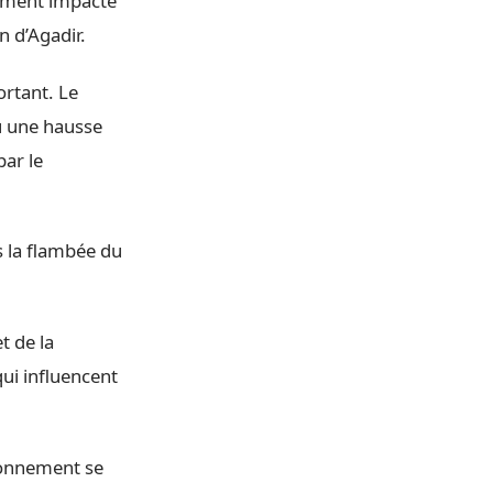
lement impacté
n d’Agadir.
ortant. Le
u une hausse
par le
ès la flambée du
t de la
ui influencent
ionnement se