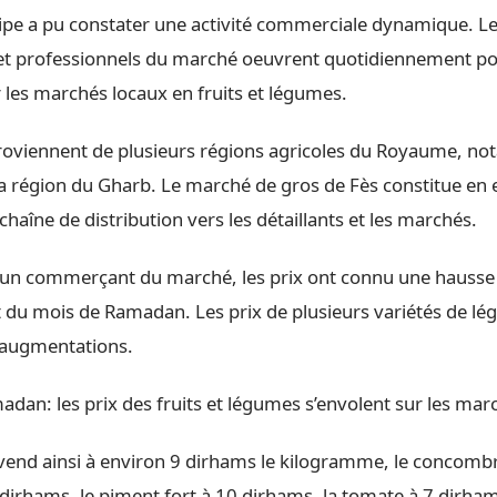
quipe a pu constater une activité commerciale dynamique. L
t professionnels du marché oeuvrent quotidiennement p
 les marchés locaux en fruits et légumes.
roviennent de plusieurs régions agricoles du Royaume, n
la région du Gharb. Le marché de gros de Fès constitue en 
 chaîne de distribution vers les détaillants et les marchés.
 un commerçant du marché, les prix ont connu une hausse 
t du mois de Ramadan. Les prix de plusieurs variétés de l
 augmentations.
dan: les prix des fruits et légumes s’envolent sur les mar
vend ainsi à environ 9 dirhams le kilogramme, le concomb
 dirhams, le piment fort à 10 dirhams, la tomate à 7 dirham