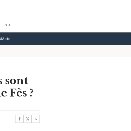
NTINU
o/Moto
s sont
e Fès ?