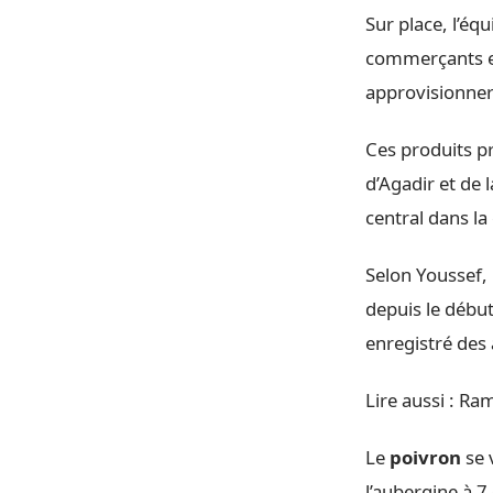
Sur place, l’é
commerçants e
approvisionner
Ces produits p
d’Agadir et de 
central dans la
Selon Youssef,
depuis le débu
enregistré des
Lire aussi :
Rama
Le
poivron
se 
l’aubergine à 7