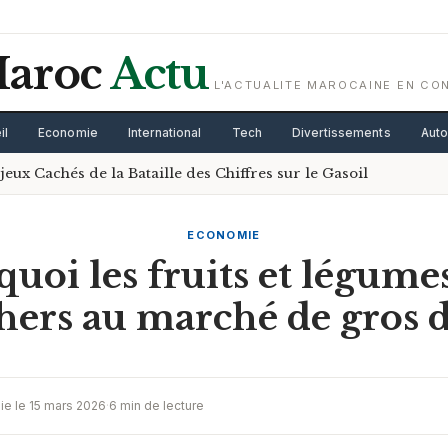
aroc
Actu
L'ACTUALITE MAROCAINE EN CO
il
Economie
International
Tech
Divertissements
Aut
ux Cachés de la Bataille des Chiffres sur le Gasoil
ECONOMIE
uoi les fruits et légume
hers au marché de gros d
ie le 15 mars 2026
·
6 min de lecture