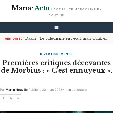
Maroc
Actu
L'ACTUALITE MAROCAINE EN
CONTINU
Dakar : Le paludisme en recul, mais d’autres infections font leur retour pendant l’hivernage
EN DIRECT
DIVERTISSEMENTS
Premières critiques décevantes
de Morbius : « C’est ennuyeux ».
Par
Martin Neuville
·
Publie le 23 mars 2022
·
4 min de lecture