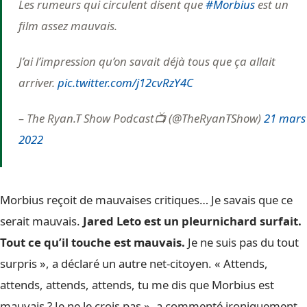
Les rumeurs qui circulent disent que
#Morbius
est un
film assez mauvais.
J’ai l’impression qu’on savait déjà tous que ça allait
arriver.
pic.twitter.com/j12cvRzY4C
– The Ryan.T Show Podcast📺 (@TheRyanTShow)
21 mars
2022
Morbius reçoit de mauvaises critiques… Je savais que ce
serait mauvais.
Jared Leto
est un pleurnichard surfait.
Tout ce qu’il touche est mauvais.
Je ne suis pas du tout
surpris », a déclaré un autre net-citoyen. « Attends,
attends, attends, attends, tu me dis que Morbius est
mauvais ? Je ne le crois pas », a commenté ironiquement