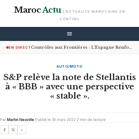
Maroc
Actu
L'ACTUALITE MAROCAINE EN
CONTINU
Contrôles aux Frontières : L’Espagne Renforce les Mesures pour les Voyageurs en Provenance d’Italie
EN DIRECT
AUTO/MOTO
S&P relève la note de Stellantis
à « BBB » avec une perspective
« stable ».
Par
Martin Neuville
·
Publie le 19 mars 2022
·
2 min de lecture