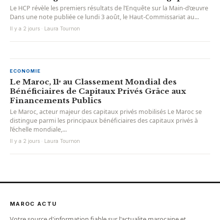
Le HCP révèle les premiers résultats de l’Enquête sur la Main-d’œuvre
Dans une note publiée ce lundi 3 août, le Haut-Commissariat au...
Il y a 2 jours · Laura Tournon
ECONOMIE
Le Maroc, 11ᵉ au Classement Mondial des
Bénéficiaires de Capitaux Privés Grâce aux
Financements Publics
Le Maroc, acteur majeur des capitaux privés mobilisés Le Maroc se
distingue parmi les principaux bénéficiaires des capitaux privés à
l’échelle mondiale,...
Il y a 2 jours · Laura Tournon
MAROC ACTU
Votre source d'information fiable sur l'actualite marocaine et