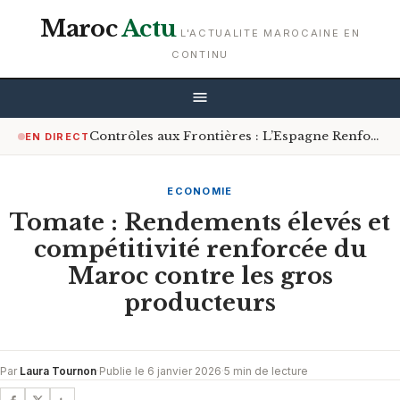
Maroc
Actu
L'ACTUALITE MAROCAINE EN
CONTINU
Contrôles aux Frontières : L’Espagne Renforce les Mesures pour les Voyageurs en Provenance d’Italie
EN DIRECT
ECONOMIE
Tomate : Rendements élevés et
compétitivité renforcée du
Maroc contre les gros
producteurs
Par
Laura Tournon
·
Publie le 6 janvier 2026
·
5 min de lecture