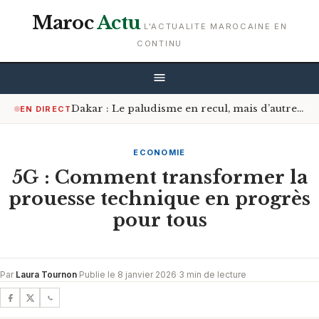
Maroc
Actu
L'ACTUALITE MAROCAINE EN
CONTINU
Dakar : Le paludisme en recul, mais d’autres infections font leur retour pendant l’hivernage
EN DIRECT
ECONOMIE
5G : Comment transformer la
prouesse technique en progrès
pour tous
Par
Laura Tournon
·
Publie le 8 janvier 2026
·
3 min de lecture