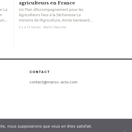
agriculteurs en France
ar La
Un Plan d’Accompagnement pour les
on
Agriculteurs Face à la Sécheresse La
 une
ministre de l’Agriculture, Annie Genevard,
a récemment dévoilé un plan global...
Il y a 13 heures · Martin Neuville
CONTACT
contact@maroc-actu.com
 site, nous supposerons que vous en êtes satisfait.