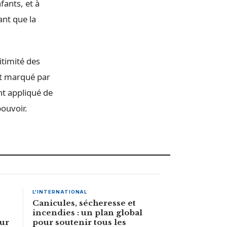
fants, et à
ant que la
itimité des
nt marqué par
nt appliqué de
ouvoir.
L'INTERNATIONAL
Canicules, sécheresse et
incendies : un plan global
our
pour soutenir tous les