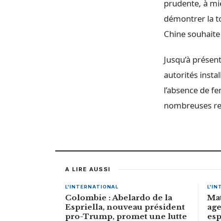
prudente, à mie
démontrer la to
Chine souhaite
Jusqu’à présent
autorités insta
l’absence de f
nombreuses res
A LIRE AUSSI
L'INTERNATIONAL
L'I
Colombie : Abelardo de la
Mat
Espriella, nouveau président
age
pro-Trump, promet une lutte
esp