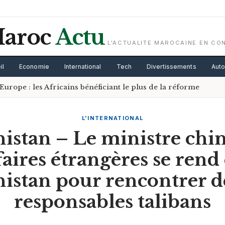
aroc
Actu
L'ACTUALITE MAROCAINE EN CO
il
Economie
International
Tech
Divertissements
Aut
Europe : les Africains bénéficiant le plus de la réforme
L'INTERNATIONAL
istan – Le ministre chin
faires étrangères se rend
istan pour rencontrer d
responsables talibans