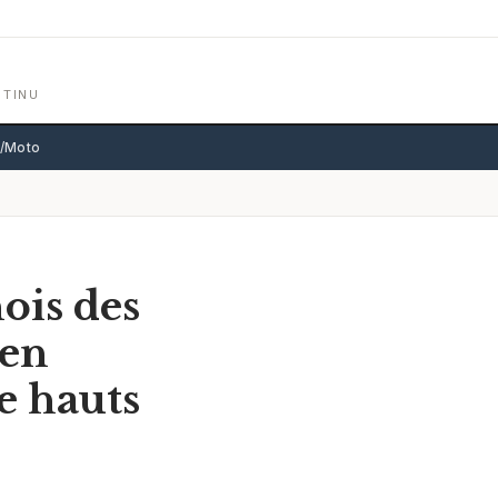
NTINU
o/Moto
ois des
 en
e hauts