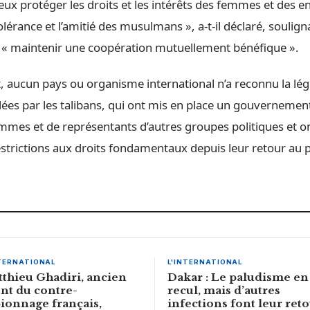
ux protéger les droits et les intérêts des femmes et des en
lérance et l’amitié des musulmans », a-t-il déclaré, soulign
 « maintenir une coopération mutuellement bénéfique ».
, aucun pays ou organisme international n’a reconnu la lég
llées par les talibans, qui ont mis en place un gouverneme
emmes et de représentants d’autres groupes politiques et o
trictions aux droits fondamentaux depuis leur retour au p
NTERNATIONAL
L'INTERNATIONAL
thieu Ghadiri, ancien
Dakar : Le paludisme en
nt du contre-
recul, mais d’autres
ionnage français,
infections font leur ret