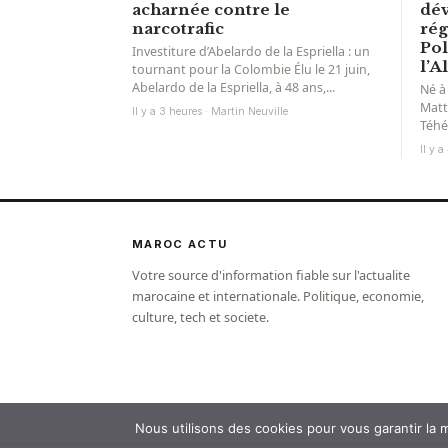
acharnée contre le
dév
narcotrafic
rég
Pol
Investiture d’Abelardo de la Espriella : un
l’A
tournant pour la Colombie Élu le 21 juin,
Abelardo de la Espriella, à 48 ans,...
Né à
Matt
Il y a 3 heures · Martin Neuville
Téhé
pour
Il y 
rêve 
MAROC ACTU
Votre source d'information fiable sur l'actualite
marocaine et internationale. Politique, economie,
culture, tech et societe.
Nous utilisons des cookies pour vous garantir la m