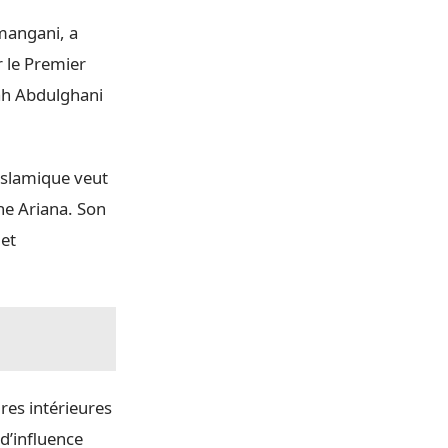
amangani, a
 le Premier
ah Abdulghani
 islamique veut
ane Ariana. Son
 et
res intérieures
 d’influence