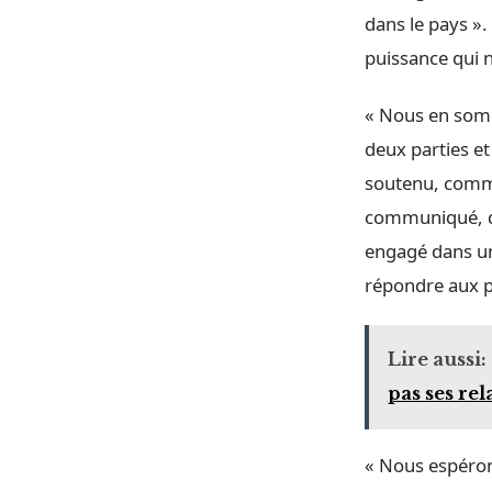
dans le pays ».
puissance qui n’
« Nous en somme
deux parties et
soutenu, comme
communiqué, da
engagé dans un
répondre aux p
Lire aussi:
pas ses rel
« Nous espéron