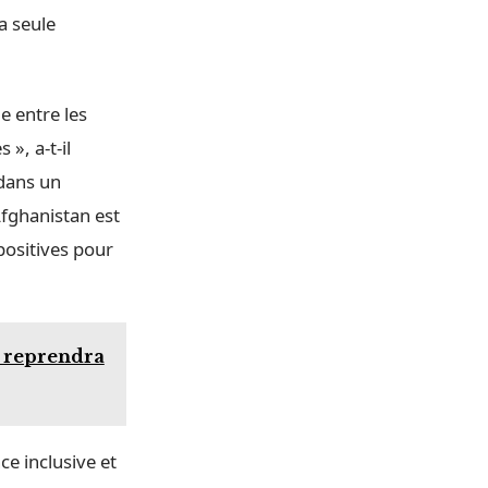
a seule
e entre les
», a-t-il
 dans un
Afghanistan est
positives pour
ne reprendra
e inclusive et